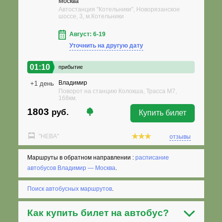
Москва
Автостанция "Котельники", Новорязанское
шоссе, 3, м.Котельники
Август: 6-19
Уточнить на другую дату
01:10
прибытие
Владимир
+1 день
Поворот на станцию Колокша, Трасса М7,
168км.
1803
руб.
Купить билет
"НЕВА"
отзывы
Маршруты в обратном направлении :
расписание
автобусов Владимир — Москва
.
Поиск автобусных маршрутов
.
Как
купить билет на автобус
?