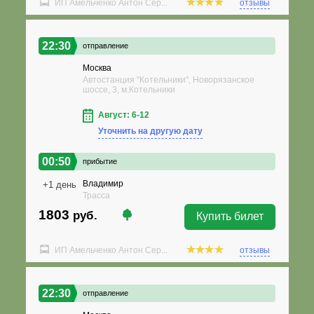
ИП Амельченко Антон Сер...
отзывы
22:30
отправление
Москва
Автостанция "Котельники", Новорязанское
шоссе, 3, м.Котельники
Август: 6-12
Уточнить на другую дату
00:50
прибытие
Владимир
+1 день
Трасса
1803
руб.
Купить билет
ИП Амельченко Антон Сер...
отзывы
22:30
отправление