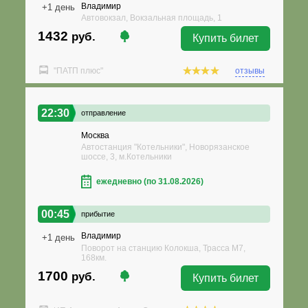
Владимир
+1 день
Автовокзал, Вокзальная площадь, 1
1432
руб.
Купить билет
"ПАТП плюс"
отзывы
22:30
отправление
Москва
Автостанция "Котельники", Новорязанское
шоссе, 3, м.Котельники
ежедневно (по 31.08.2026)
00:45
прибытие
Владимир
+1 день
Поворот на станцию Колокша, Трасса М7,
168км.
1700
руб.
Купить билет