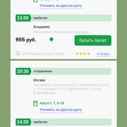
Уточнить на другую дату
13:00
прибытие
Владимир
Автовокзал, Вокзальная площадь, 1
955
руб.
Купить билет
ИП Марков Руслан Сергее...
отзывы
10:30
отправление
Москва
Автовокзал "Центральный", Щёлковское шоссе,
д. 75, посадка в ТРЦ "Щёлковский", 6 этаж,
м.Щелковская
Август: 7, 9-19
Уточнить на другую дату
14:55
прибытие