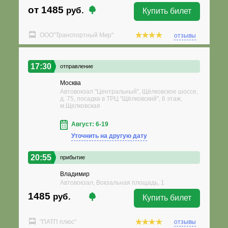
от 1485
руб.
Купить билет
ООО"Транспортный Мир"
отзывы
17:30
отправление
Москва
Автовокзал "Центральный", Щёлковское шоссе,
д. 75, посадка в ТРЦ "Щёлковский", 6 этаж,
м.Щелковская
Август: 6-19
Уточнить на другую дату
20:55
прибытие
Владимир
Автовокзал, Вокзальная площадь, 1
1485
руб.
Купить билет
"ПАТП плюс"
отзывы