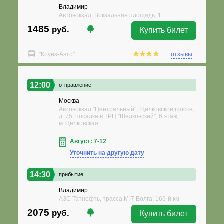
Владимир
Автовокзал, Вокзальная площадь, 1
1485
руб.
Купить билет
"Круиз-Авто"
отзывы
12:00
отправление
Москва
Автовокзал "Центральный", Щёлковское шоссе,
д. 75, посадка в ТРЦ "Щёлковский", 6 этаж,
м.Щелковская
Август: 7-12
Уточнить на другую дату
14:30
прибытие
Владимир
АЗС Татнефть, трасса М-7 Волга; 169-й км
2075
руб.
Купить билет