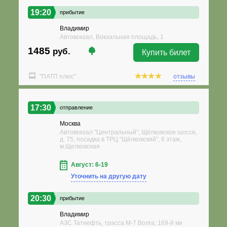
19:20
прибытие
Владимир
Автовокзал, Вокзальная площадь, 1
1485
руб.
Купить билет
"ПАТП плюс"
отзывы
17:30
отправление
Москва
Автовокзал "Центральный", Щёлковское шоссе,
д. 75, посадка в ТРЦ "Щёлковский", 6 этаж,
м.Щелковская
Август: 6-19
Уточнить на другую дату
20:30
прибытие
Владимир
АЗС Татнефть, трасса М-7 Волга; 169-й км