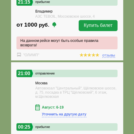
21:15
прибытие
Владимир
АЗС TEBOIL, Моссковское шоссе, 4
от 1000
руб.
Купить билет
На данном рейсе могут быть особые правила
возврата!
"ОЛИМП"
отзывы
21:00
отправление
Москва
Автовокзал "Центральный", Щёлковское шоссе,
д. 75, посадка в ТРЦ "Щёлковский", 6 этаж,
м.Щелковская
Август: 6-19
Уточнить на другую дату
00:25
прибытие