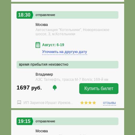
18:30
отправление
Москва
Автостанция "Котельники", Новорязанское
шоссе, 3, м.Котельники
Август: 6-19
Уточнить на другую дату
время прибытия неизвестно
Владимир
АЗС Татнефть, трасса М-7 Волга; 169-й км
1697
руб.
Купить билет
ИП Зарипов Иршат Иреков...
отзывы
19:15
отправление
Москва