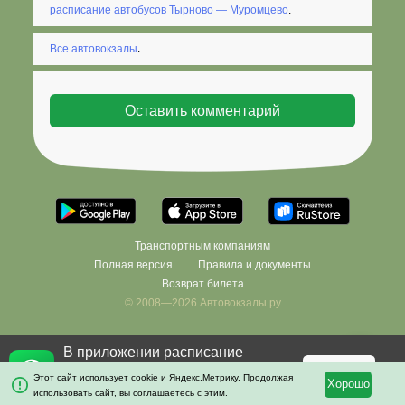
расписание автобусов Тырново — Муромцево
.
Все автовокзалы
.
Транспортным компаниям
Полная версия
Правила и документы
Возврат билета
© 2008—2026 Автовокзалы.ру
В приложении расписание
Фильтровать
×
останется с вами даже без
Скачать
Этот сайт использует cookie и Яндекс.Метрику. Продолжая
Хорошо
интернета!
использовать сайт, вы соглашаетесь с этим.