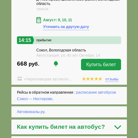
область
трасса
Август: 9, 10, 11
Уточнить на другую дату
14:15
прибытие
Сокол, Вологодская область
Автостанция, ул. 40 лет Октября, 14
668
руб.
Купить билет
«Череповецкая автоколо...
отзывы
Рейсы в обратном направлении :
расписание автобусов
Сокол — Нестерово
.
Автовокзалы.ру
.
Как
купить билет на автобус
?