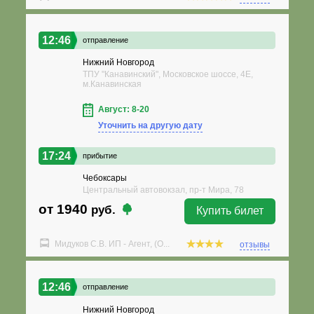
12:46
отправление
Нижний Новгород
ТПУ "Канавинский", Московское шоссе, 4Е,
м.Канавинская
Август: 8-20
Уточнить на другую дату
17:24
прибытие
Чебоксары
Центральный автовокзал, пр-т Мира, 78
от 1940
руб.
Купить билет
Мидуков С.В. ИП - Агент, (О...
отзывы
12:46
отправление
Нижний Новгород