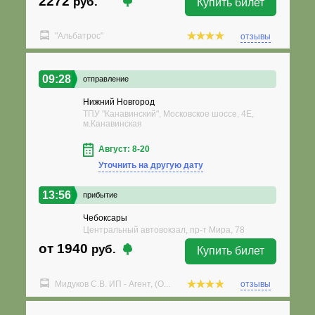
2272
руб.
Купить билет
"Альбатрос"
отзывы
09:28
отправление
Нижний Новгород
ТПУ "Канавинский", Московское шоссе, 4Е,
м.Канавинская
Август: 8-20
Уточнить на другую дату
13:56
прибытие
Чебоксары
Центральный автовокзал, пр-т Мира, 78
от 1940
руб.
Купить билет
Мидуков С.В. ИП - Агент, (О...
отзывы