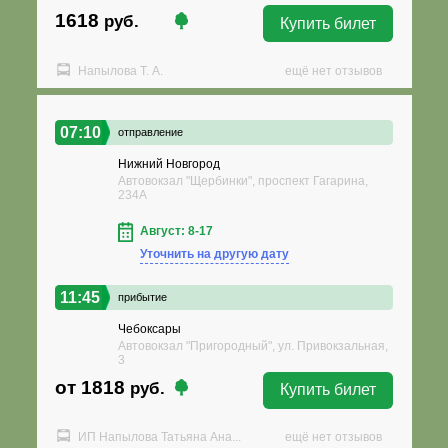
1618
руб.
Купить билет
Напылова Т. А.
ещё нет отзывов
07:10
отправление
Нижний Новгород
Автовокзал "Щербинки", проспект Гагарина,
234А
Август: 8-17
Уточнить на другую дату
11:45
прибытие
Чебоксары
Автовокзал "Пригородный", ул. Привокзальная,
3
от 1818
руб.
Купить билет
ИП Напылова Татьяна Ана...
ещё нет отзывов