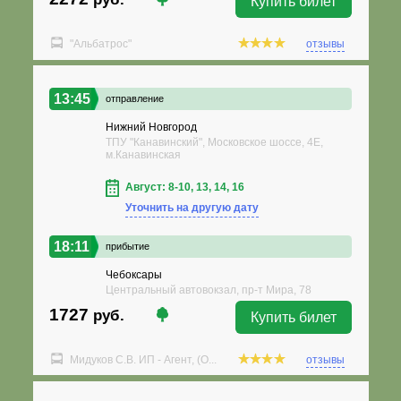
Купить билет
"Альбатрос"
отзывы
13:45
отправление
Нижний Новгород
ТПУ "Канавинский", Московское шоссе, 4Е,
м.Канавинская
Август: 8-10, 13, 14, 16
Уточнить на другую дату
18:11
прибытие
Чебоксары
Центральный автовокзал, пр-т Мира, 78
1727
руб.
Купить билет
Мидуков С.В. ИП - Агент, (О...
отзывы