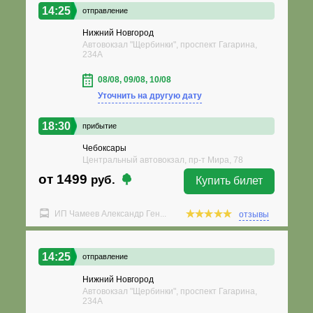
14:25
отправление
Нижний Новгород
Автовокзал "Щербинки", проспект Гагарина,
234А
08/08, 09/08, 10/08
Уточнить на другую дату
18:30
прибытие
Чебоксары
Центральный автовокзал, пр-т Мира, 78
от 1499
руб.
Купить билет
ИП Чамеев Александр Ген...
отзывы
14:25
отправление
Нижний Новгород
Автовокзал "Щербинки", проспект Гагарина,
234А