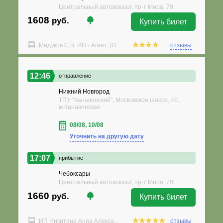
Центральный автовокзал, пр-т Мира, 78
1608
руб.
Купить билет
Мидуков С.В. ИП - Агент, (О...
отзывы
12:46
отправление
Нижний Новгород
ТПУ "Канавинский", Московское шоссе, 4Е,
м.Канавинская
08/08, 10/08
Уточнить на другую дату
17:07
прибытие
Чебоксары
Центральный автовокзал, пр-т Мира, 78
1660
руб.
Купить билет
ИП Никитина Анна Алекса...
отзывы