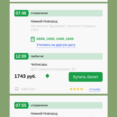
07:46
отправление
Нижний Новгород
Автовокзал "Щербинки", проспект Гагарина,
234А
08/08, 10/08, 14/08, 16/08
Уточнить на другую дату
12:00
прибытие
Чебоксары
ДКП, переулок Бабушкина, 8А
1743
руб.
Купить билет
"АВТО НН"
отзывы
07:55
отправление
Нижний Новгород