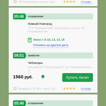
ИП Амельченко Антон Сер...
отзывы
05:46
отправление
Нижний Новгород
ТПУ "Канавинский", Московское шоссе, 4Е,
м.Канавинская
Август: 8-10, 13, 14, 16
Уточнить на другую дату
09:51
прибытие
Чебоксары
Автовокзал "Пригородный", ул. Привокзальная,
3
1560
руб.
Купить билет
Мидуков С.В. ИП - Агент, (О...
отзывы
05:46
отправление