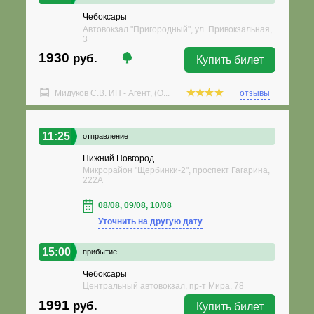
Чебоксары
Автовокзал "Пригородный", ул. Привокзальная,
3
1930
руб.
Купить билет
Мидуков С.В. ИП - Агент, (О...
отзывы
11:25
отправление
Нижний Новгород
Микрорайон "Щербинки-2", проспект Гагарина,
222А
08/08, 09/08, 10/08
Уточнить на другую дату
15:00
прибытие
Чебоксары
Центральный автовокзал, пр-т Мира, 78
1991
руб.
Купить билет