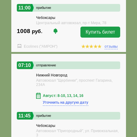
11:00
прибытие
Чебоксары
Центральный автовокзал, пр-т Мира, 78
1008
руб.
Купить билет
Ecolines ("АМРОН")
отзывы
07:10
отправление
Нижний Новгород
Автовокзал "Щербинки", проспект Гагарина,
234А
Август: 8-10, 13, 14, 16
Уточнить на другую дату
11:45
прибытие
Чебоксары
Автовокзал "Пригородный", ул. Привокзальная,
3