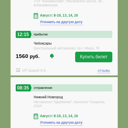
ТПУ "Канавинский", Московское шоссе, 4Е,
м.Канавинская
Август: 8-10, 13, 14, 16
Уточнить на другую дату
12:15
прибытие
Чебоксары
Центральный автовокзал, пр-т Мира, 78
1560
руб.
Купить билет
ИП Шарий И.Е.
отзывы
08:35
отправление
Нижний Новгород
Автовокзал "Щербинки", проспект Гагарина,
234А
Август: 8-10, 13, 14, 16
Уточнить на другую дату