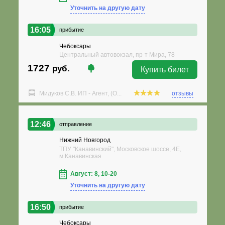
Уточнить на другую дату
16:05
прибытие
Чебоксары
Центральный автовокзал, пр-т Мира, 78
1727
руб.
Купить билет
Мидуков С.В. ИП - Агент, (О...
отзывы
12:46
отправление
Нижний Новгород
ТПУ "Канавинский", Московское шоссе, 4Е,
м.Канавинская
Август: 8, 10-20
Уточнить на другую дату
16:50
прибытие
Чебоксары