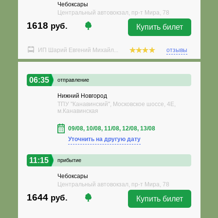
Чебоксары
Центральный автовокзал, пр-т Мира, 78
1618
руб.
Купить билет
ИП Шарий Евгений Михайл...
отзывы
06:35
отправление
Нижний Новгород
ТПУ "Канавинский", Московское шоссе, 4Е,
м.Канавинская
09/08, 10/08, 11/08, 12/08, 13/08
Уточнить на другую дату
11:15
прибытие
Чебоксары
Центральный автовокзал, пр-т Мира, 78
1644
руб.
Купить билет