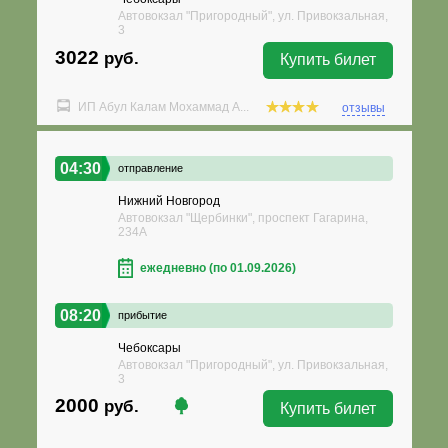
Автовокзал "Пригородный", ул. Привокзальная,
3
3022
руб.
Купить билет
ИП Абул Калам Мохаммад А...
отзывы
04:30
отправление
Нижний Новгород
Автовокзал "Щербинки", проспект Гагарина,
234А
ежедневно (по 01.09.2026)
08:20
прибытие
Чебоксары
Автовокзал "Пригородный", ул. Привокзальная,
3
2000
руб.
Купить билет