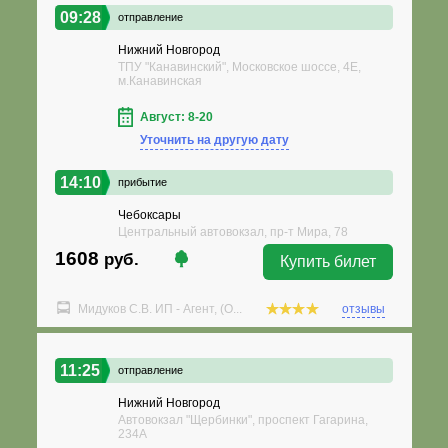
09:28
отправление
Нижний Новгород
ТПУ "Канавинский", Московское шоссе, 4Е,
м.Канавинская
Август: 8-20
Уточнить на другую дату
14:10
прибытие
Чебоксары
Центральный автовокзал, пр-т Мира, 78
1608
руб.
Купить билет
Мидуков С.В. ИП - Агент, (О...
отзывы
11:25
отправление
Нижний Новгород
Автовокзал "Щербинки", проспект Гагарина,
234А