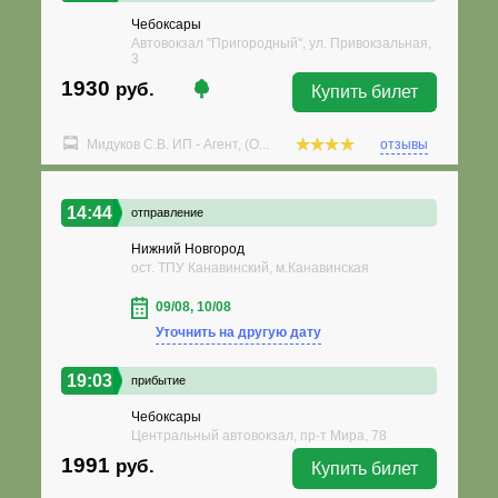
Чебоксары
Автовокзал "Пригородный", ул. Привокзальная,
3
1930
руб.
Купить билет
Мидуков С.В. ИП - Агент, (О...
отзывы
14:44
отправление
Нижний Новгород
ост. ТПУ Канавинский, м.Канавинская
09/08, 10/08
Уточнить на другую дату
19:03
прибытие
Чебоксары
Центральный автовокзал, пр-т Мира, 78
1991
руб.
Купить билет