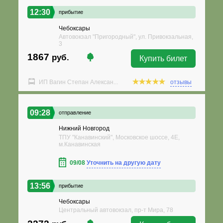
12:30
прибытие
Чебоксары
Автовокзал "Пригородный", ул. Привокзальная,
3
1867
руб.
Купить билет
ИП Вагин Степан Алексан...
отзывы
09:28
отправление
Нижний Новгород
ТПУ "Канавинский", Московское шоссе, 4Е,
м.Канавинская
09/08
Уточнить на другую дату
13:56
прибытие
Чебоксары
Центральный автовокзал, пр-т Мира, 78