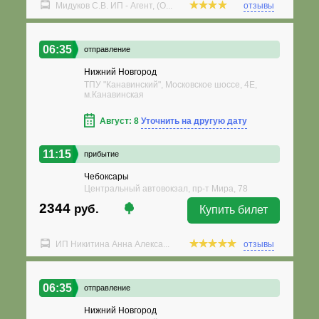
Мидуков С.В. ИП - Агент, (О...
отзывы
06:35
отправление
Нижний Новгород
ТПУ "Канавинский", Московское шоссе, 4Е,
м.Канавинская
Август: 8
Уточнить на другую дату
11:15
прибытие
Чебоксары
Центральный автовокзал, пр-т Мира, 78
2344
руб.
Купить билет
ИП Никитина Анна Алекса...
отзывы
06:35
отправление
Нижний Новгород