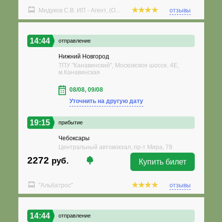
Мидуков С.В. ИП - Агент, (О...
отзывы
14:44
отправление
Нижний Новгород
ТПУ "Канавинский", Московское шоссе, 4Е,
м.Канавинская
08/08, 09/08
Уточнить на другую дату
19:15
прибытие
Чебоксары
Центральный автовокзал, пр-т Мира, 78
2272
руб.
Купить билет
"Альбатрос"
отзывы
14:44
отправление