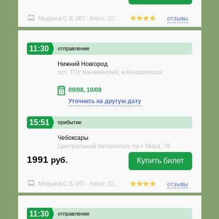
Мидуков С.В. ИП - Агент, (О...
отзывы
11:30
отправление
Нижний Новгород
ост. ТПУ Канавинский, м.Канавинская
09/08, 10/08
Уточнить на другую дату
15:51
прибытие
Чебоксары
Центральный автовокзал, пр-т Мира, 78
1991
руб.
Купить билет
Мидуков С.В. ИП - Агент, (О...
отзывы
11:30
отправление