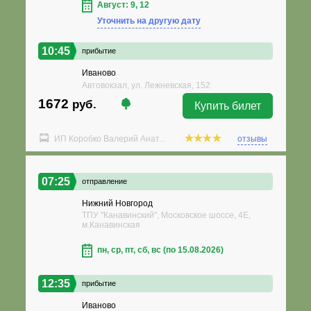
Август: 9, 12
Уточнить на другую дату
10:45
прибытие
Иваново
Автовокзал, ул. Лежневская, 152
1672
руб.
Купить билет
ИП Коробко Валерий Анат...
отзывы
07:25
отправление
Нижний Новгород
ТПУ "Канавинский", Московское шоссе, 4Е,
м.Канавинская
пн, ср, пт, сб, вс (по 15.08.2026)
12:35
прибытие
Иваново