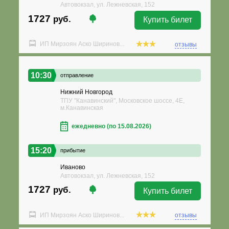
Автовокзал, ул. Лежневская, 152
1727
руб.
Купить билет
ИП Мирзоян Аско Ширинов...
отзывы
10:30
отправление
Нижний Новгород
ТПУ "Канавинский", Московское шоссе, 4Е,
м.Канавинская
ежедневно (по 15.08.2026)
15:20
прибытие
Иваново
Автовокзал, ул. Лежневская, 152
1727
руб.
Купить билет
ИП Мирзоян Аско Ширинов...
отзывы