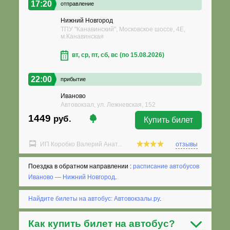
17:20
отправление
Нижний Новгород
ТПУ "Канавинский", Московское шоссе, 4Е,
м.Канавинская
вт, ср, пт, сб, вс (по 15.08.2026)
22:00
прибытие
Иваново
Автовокзал, ул. Лежневская, 152
1449
руб.
Купить билет
ИП Коробко Валерий Анат...
отзывы
Поездка в обратном направлении :
расписание автобусов
Иваново — Нижний Новгород
.
Найдите билеты на автобус: Автовокзалы.ру
.
Как
купить билет на автобус
?