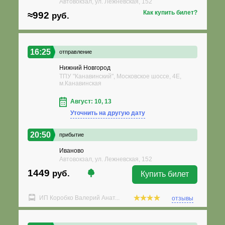
Автовокзал, ул. Лежневская, 152
Как купить билет?
≈992
руб.
16:25
отправление
Нижний Новгород
ТПУ "Канавинский", Московское шоссе, 4Е,
м.Канавинская
Август: 10, 13
Уточнить на другую дату
20:50
прибытие
Иваново
Автовокзал, ул. Лежневская, 152
1449
руб.
Купить билет
ИП Коробко Валерий Анат...
отзывы