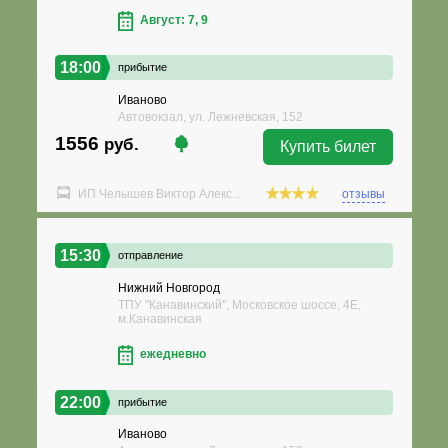
Август: 7, 9
18:00
прибытие
Иваново
Автовокзал, ул. Лежневская, 152
1556
руб.
Купить билет
ИП Челышев Виктор Алекс...
отзывы
15:30
отправление
Нижний Новгород
ТПУ "Канавинский", Московское шоссе, 4Е,
м.Канавинская
ежедневно
22:00
прибытие
Иваново