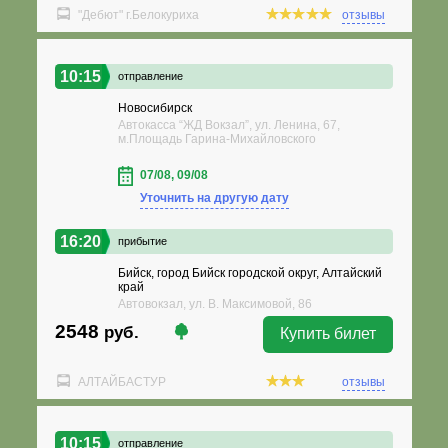
"Дебют" г.Белокуриха
отзывы
10:15
отправление
Новосибирск
Автокасса “ЖД Вокзал”, ул. Ленина, 67,
м.Площадь Гарина-Михайловского
07/08, 09/08
Уточнить на другую дату
16:20
прибытие
Бийск, город Бийск городской округ, Алтайский
край
Автовокзал, ул. В. Максимовой, 86
2548
руб.
Купить билет
АЛТАЙБАСТУР
отзывы
10:15
отправление