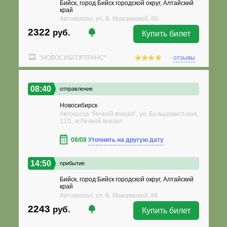
Бийск, город Бийск городской округ, Алтайский
край
Автовокзал, ул. В. Максимовой, 86
2322
руб.
Купить билет
"НОВОСИБГОРТРАНС"
отзывы
08:40
отправление
Новосибирск
Автокасса “Речной вокзал”, ул. Большевистская,
12/1, м.Речной вокзал
08/08
Уточнить на другую дату
14:50
прибытие
Бийск, город Бийск городской округ, Алтайский
край
Автовокзал, ул. В. Максимовой, 86
2243
руб.
Купить билет