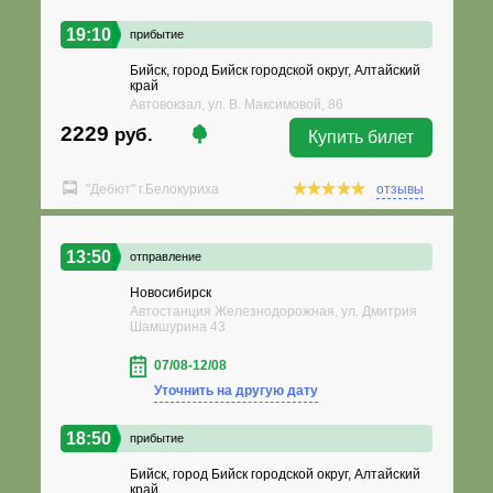
19:10
прибытие
Бийск, город Бийск городской округ, Алтайский
край
Автовокзал, ул. В. Максимовой, 86
2229
руб.
Купить билет
"Дебют" г.Белокуриха
отзывы
13:50
отправление
Новосибирск
Автостанция Железнодорожная, ул. Дмитрия
Шамшурина 43
07/08-12/08
Уточнить на другую дату
18:50
прибытие
Бийск, город Бийск городской округ, Алтайский
край