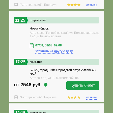
"Автотранссиб" г.Барнаул
отзывы
11:25
отправление
Новосибирск
Автокасса “Речной вокзал”, ул. Большевистская,
12/1, м.Речной вокзал
07/08, 08/08, 09/08
Уточнить на другую дату
17:25
прибытие
Бийск, город Бийск городской округ, Алтайский
край
Автовокзал, ул. В. Максимовой, 86
от 2548
руб.
Купить билет
"Автотранссиб" г.Барнаул
отзывы
12:15
отправление