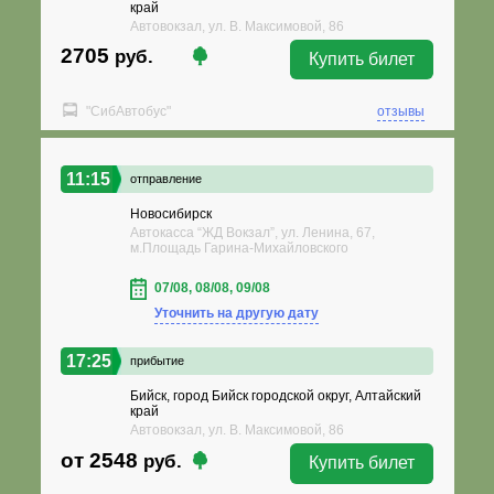
край
Автовокзал, ул. В. Максимовой, 86
2705
руб.
Купить билет
"СибАвтобус"
отзывы
11:15
отправление
Новосибирск
Автокасса “ЖД Вокзал”, ул. Ленина, 67,
м.Площадь Гарина-Михайловского
07/08, 08/08, 09/08
Уточнить на другую дату
17:25
прибытие
Бийск, город Бийск городской округ, Алтайский
край
Автовокзал, ул. В. Максимовой, 86
от 2548
руб.
Купить билет