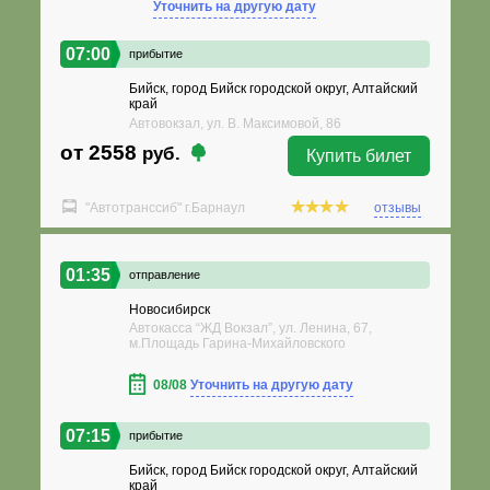
Уточнить на другую дату
07:00
прибытие
Бийск, город Бийск городской округ, Алтайский
край
Автовокзал, ул. В. Максимовой, 86
от 2558
руб.
Купить билет
"Автотранссиб" г.Барнаул
отзывы
01:35
отправление
Новосибирск
Автокасса “ЖД Вокзал”, ул. Ленина, 67,
м.Площадь Гарина-Михайловского
08/08
Уточнить на другую дату
07:15
прибытие
Бийск, город Бийск городской округ, Алтайский
край