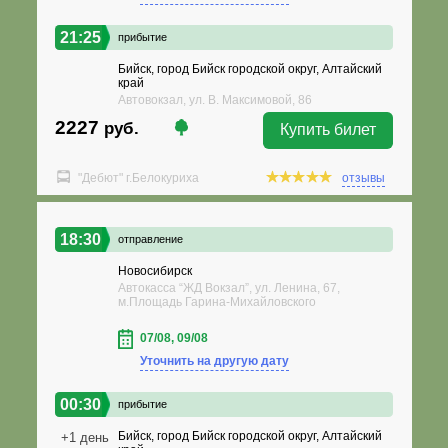
21:25
прибытие
Бийск, город Бийск городской округ, Алтайский
край
Автовокзал, ул. В. Максимовой, 86
2227
руб.
Купить билет
"Дебют" г.Белокуриха
отзывы
18:30
отправление
Новосибирск
Автокасса “ЖД Вокзал”, ул. Ленина, 67,
м.Площадь Гарина-Михайловского
07/08, 09/08
Уточнить на другую дату
00:30
прибытие
Бийск, город Бийск городской округ, Алтайский
+1 день