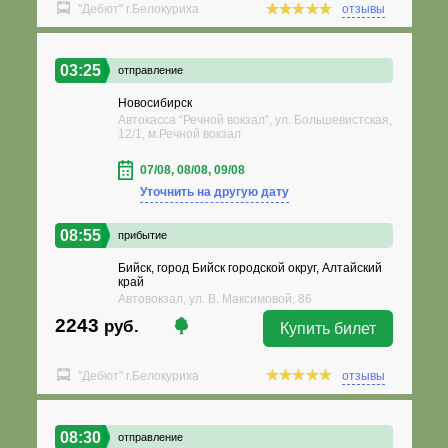
"Дебют" г.Белокуриха
отзывы
03:25
отправление
Новосибирск
Автокасса “Речной вокзал”, ул. Большевистская,
12/1, м.Речной вокзал
07/08, 08/08, 09/08
Уточнить на другую дату
08:55
прибытие
Бийск, город Бийск городской округ, Алтайский
край
Автовокзал, ул. В. Максимовой, 86
2243
руб.
Купить билет
"Дебют" г.Белокуриха
отзывы
08:30
отправление