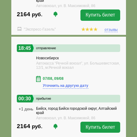
край
Автовокзал, ул. В. Максимовой, 86
2164
руб.
Купить билет
"Экспресс-Газель"
отзывы
18:45
отправление
Новосибирск
Автокасса “Речной вокзал”, ул. Большевистская,
12/1, м.Речной вокзал
07/08, 09/08
Уточнить на другую дату
00:30
прибытие
Бийск, город Бийск городской округ, Алтайский
+1 день
край
Автовокзал, ул. В. Максимовой, 86
2164
руб.
Купить билет