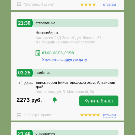
"Экспресс-Газель"
отзывы
21:30
отправление
Новосибирск
Автокасса “ЖД Вокзал”, ул. Ленина, 67,
м.Площадь Гарина-Михайловского
07/08, 08/08, 09/08
Уточнить на другую дату
03:25
прибытие
Бийск, город Бийск городской округ, Алтайский
+1 день
край
Автовокзал, ул. В. Максимовой, 86
2273
руб.
Купить билет
"Спектр-Сервис"
отзывы
21:40
отправление