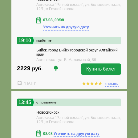
Автокасса “Речной вокзал”, ул. Большевистская,
12/1, м.Речной вокзал
07/08, 09/08
Уточнить на другую дату
19:10
прибытие
Бийск, город Бийск городской округ, Алтайский
край
Автовокзал, ул. В. Максимовой, 86
2229
руб.
Купить билет
"ПАТП"
отзывы
13:45
отправление
Новосибирск
Автокасса “Речной вокзал”, ул. Большевистская,
12/1, м.Речной вокзал
08/08
Уточнить на другую дату