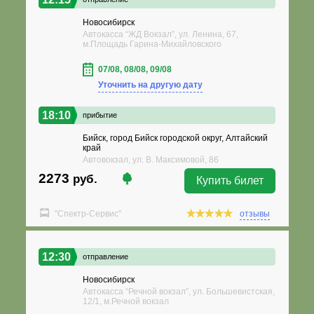
Новосибирск
Автокасса “ЖД Вокзал”, ул. Ленина, 67,
м.Площадь Гарина-Михайловского
07/08, 08/08, 09/08
Уточнить на другую дату
18:10
прибытие
Бийск, город Бийск городской округ, Алтайский
край
Автовокзал, ул. В. Максимовой, 86
2273
руб.
Купить билет
"Спектр-Сервис"
отзывы
12:30
отправление
Новосибирск
Автокасса “Речной вокзал”, ул. Большевистская,
12/1, м.Речной вокзал