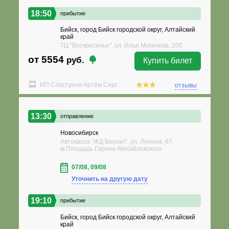
18:50
прибытие
Бийск, город Бийск городской округ, Алтайский
край
ТЦ "Воскресенье", ул. Ильи Мухачева, 200
от 5554
руб.
Купить билет
ИП Сластунов Артём Серг...
отзывы
13:30
отправление
Новосибирск
Автокасса “ЖД Вокзал”, ул. Ленина, 67,
м.Площадь Гарина-Михайловского
07/08, 09/08
Уточнить на другую дату
19:10
прибытие
Бийск, город Бийск городской округ, Алтайский
край