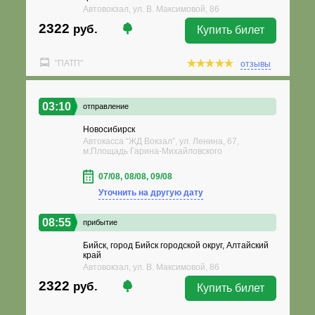
Автовокзал, ул. В. Максимовой, 86
2322
руб.
Купить билет
"ПАТП"
отзывы
03:10
отправление
Новосибирск
Автокасса “ЖД Вокзал”, ул. Ленина, 67,
м.Площадь Гарина-Михайловского
07/08, 08/08, 09/08
Уточнить на другую дату
08:55
прибытие
Бийск, город Бийск городской округ, Алтайский
край
Автовокзал, ул. В. Максимовой, 86
2322
руб.
Купить билет