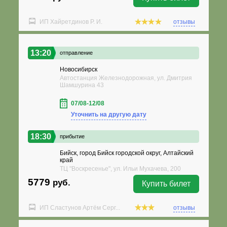
ИП Хайретдинов Р. И.
отзывы
13:20
отправление
Новосибирск
Автостанция Железнодорожная, ул. Дмитрия
Шамшурина 43
07/08-12/08
Уточнить на другую дату
18:30
прибытие
Бийск, город Бийск городской округ, Алтайский
край
ТЦ "Воскресенье", ул. Ильи Мухачева, 200
5779
руб.
Купить билет
ИП Сластунов Артём Серг...
отзывы