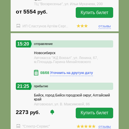
ТЦ "Воскресенье", ул. Ильи Мухачева, 200
от 5554
руб.
Купить билет
ИП Сластунов Артём Серг...
отзывы
15:20
отправление
Новосибирск
Автокасса “ЖД Вокзал”, ул. Ленина, 67,
м.Площадь Гарина-Михайловского
08/08
Уточнить на другую дату
21:25
прибытие
Бийск, город Бийск городской округ, Алтайский
край
Автовокзал, ул. В. Максимовой, 86
2273
руб.
Купить билет
"Спектр-Сервис"
отзывы