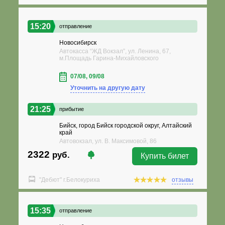
15:20
отправление
Новосибирск
Автокасса “ЖД Вокзал”, ул. Ленина, 67,
м.Площадь Гарина-Михайловского
07/08, 09/08
Уточнить на другую дату
21:25
прибытие
Бийск, город Бийск городской округ, Алтайский
край
Автовокзал, ул. В. Максимовой, 86
2322
руб.
Купить билет
"Дебют" г.Белокуриха
отзывы
15:35
отправление