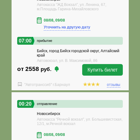
Автокасса “ЖД Вокзал”, ул. Ленина, 67,
м.Площадь Гарина-Михайловского
08/08, 09/08
Уточнить на другую дату
07:00
прибытие
Бийск, город Бийск городской округ, Алтайский
край
Автовокзал, ул. В. Максимовой, 86
от 2558
руб.
Купить билет
"Автотранссиб" г.Барнаул
отзывы
00:20
отправление
Новосибирск
Автокасса “Речной вокзал”, ул. Большевистская,
12/1, м.Речной вокзал
08/08, 09/08