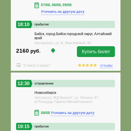
07/08, 08/08, 09/08
Уточнить на другую дату
18:10
прибытие
Бийск, город Бийск городской округ, Алтайский
край
Автовокзал, ул. В. Максимовой, 86
2160
руб.
Купить билет
"Спектр-Сервис"
отзывы
12:30
отправление
Новосибирск
Автокасса “ЖД Вокзал”, ул. Ленина, 67,
м.Площадь Гарина-Михайловского
08/08
Уточнить на другую дату
19:15
прибытие