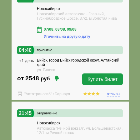
Новосибирск
Новосибирский автовокзал - Главный,
Гусинобродское шоссе, 37/2, м.Золотая нива
07/08, 08/08, 09/08
Уточнить на другую дату
04:40
прибытие
Бийск, город Бийск городской округ, Алтайский
+1 день
край
ул. Гилева
от 2548
руб.
Купить билет
"Автотранссиб" г.Барнаул
отзывы
21:45
отправление
Новосибирск
Автокасса “Речной вокзал”, ул. Большевистская,
12/1, м.Речной вокзал