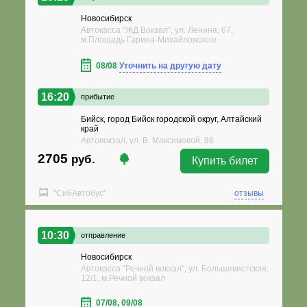
Новосибирск
Автокасса “ЖД Вокзал”, ул. Ленина, 67,
м.Площадь Гарина-Михайловского
08/08
Уточнить на другую дату
16:20
прибытие
Бийск, город Бийск городской округ, Алтайский
край
Автовокзал, ул. В. Максимовой, 86
2705
руб.
Купить билет
"СибАвтобус"
отзывы
10:30
отправление
Новосибирск
Автокасса “Речной вокзал”, ул. Большевистская,
12/1, м.Речной вокзал
07/08, 09/08