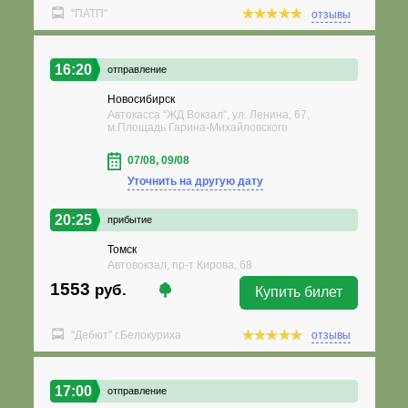
"ПАТП"
отзывы
16:20
отправление
Новосибирск
Автокасса “ЖД Вокзал”, ул. Ленина, 67,
м.Площадь Гарина-Михайловского
07/08, 09/08
Уточнить на другую дату
20:25
прибытие
Томск
Автовокзал, пр-т Кирова, 68
1553
руб.
Купить билет
"Дебют" г.Белокуриха
отзывы
17:00
отправление