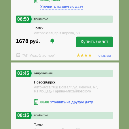
08/08, 10/08
Уточнить на другую дату
06:50
прибытие
Томск
Автовокзал, пр-т Кирова, 68
1678
руб.
Купить билет
"АП Межобластное"
отзывы
03:45
отправление
Новосибирск
Автокасса “ЖД Вокзал”, ул. Ленина, 67,
м.Площадь Гарина-Михайловского
08/08
Уточнить на другую дату
08:15
прибытие
Томск