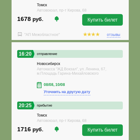
Томск
Автовокзал, пр-т Кирова, 68
1678
руб.
Купить билет
"АП Межобластное"
отзывы
16:20
отправление
Новосибирск
Автокасса “ЖД Вокзал”, ул. Ленина, 67,
м.Площадь Гарина-Михайловского
08/08, 10/08
Уточнить на другую дату
20:25
прибытие
Томск
Автовокзал, пр-т Кирова, 68
1716
руб.
Купить билет