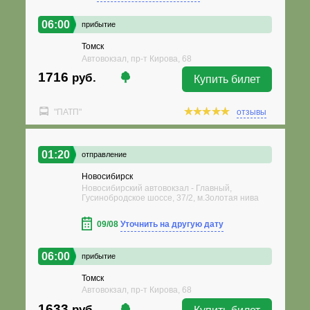
06:00
прибытие
Томск
Автовокзал, пр-т Кирова, 68
1716
руб.
Купить билет
"ПАТП"
отзывы
01:20
отправление
Новосибирск
Новосибирский автовокзал - Главный,
Гусинобродское шоссе, 37/2, м.Золотая нива
09/08
Уточнить на другую дату
06:00
прибытие
Томск
Автовокзал, пр-т Кирова, 68
1633
руб.