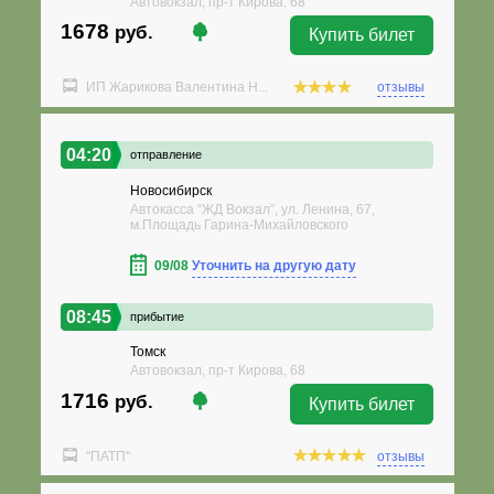
Автовокзал, пр-т Кирова, 68
1678
руб.
Купить билет
ИП Жарикова Валентина Н...
отзывы
04:20
отправление
Новосибирск
Автокасса “ЖД Вокзал”, ул. Ленина, 67,
м.Площадь Гарина-Михайловского
09/08
Уточнить на другую дату
08:45
прибытие
Томск
Автовокзал, пр-т Кирова, 68
1716
руб.
Купить билет
"ПАТП"
отзывы