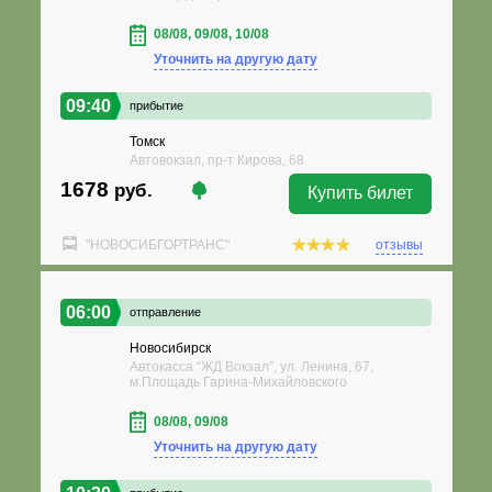
08/08, 09/08, 10/08
Уточнить на другую дату
09:40
прибытие
Томск
Автовокзал, пр-т Кирова, 68
1678
руб.
Купить билет
"НОВОСИБГОРТРАНС"
отзывы
06:00
отправление
Новосибирск
Автокасса “ЖД Вокзал”, ул. Ленина, 67,
м.Площадь Гарина-Михайловского
08/08, 09/08
Уточнить на другую дату