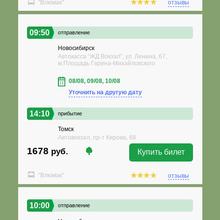
"Влюмак"
отзывы
09:50
отправление
Новосибирск
Автокасса “ЖД Вокзал”, ул. Ленина, 67,
м.Площадь Гарина-Михайловского
08/08, 09/08, 10/08
Уточнить на другую дату
14:10
прибытие
Томск
Автовокзал, пр-т Кирова, 68
1678
руб.
Купить билет
"Влюмак"
отзывы
10:00
отправление