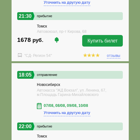
Уточнить на другую дату
21:30
прибытие
Томск
Автовокзал, пр-т Кирова, 68
1678
руб.
Купить билет
"СД- Регион 54"
отзывы
18:05
отправление
Новосибирск
Автокасса “ЖД Вокзал”, ул. Ленина, 67,
м.Площадь Гарина-Михайловского
07/08, 08/08, 09/08, 10/08
Уточнить на другую дату
22:00
прибытие
Томск