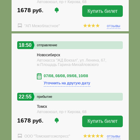
Автовокзал, пр-т Кирова, 68
1678
руб.
Купить билет
"АП Межобластное"
отзывы
18:50
отправление
Новосибирск
Автокасса “ЖД Вокзал”, ул. Ленина, 67,
м.Площадь Гарина-Михайловского
07/08, 08/08, 09/08, 10/08
Уточнить на другую дату
22:55
прибытие
Томск
Автовокзал, пр-т Кирова, 68
1678
руб.
Купить билет
ООО "Томскавтоэкспресс"
отзывы