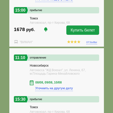
15:00
прибытие
Томск
Автовокзал, пр-т Кирова, 68
1678
руб.
Купить билет
"ВИМАН"
отзывы
11:10
отправление
Новосибирск
Автокасса “ЖД Вокзал”, ул. Ленина, 67,
м.Площадь Гарина-Михайловского
08/08, 09/08, 10/08
Уточнить на другую дату
15:30
прибытие
Томск
Автовокзал, пр-т Кирова, 68