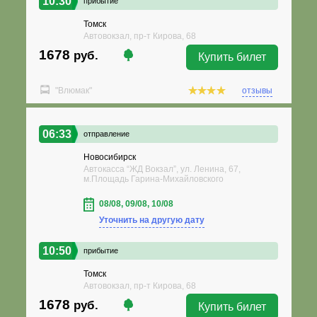
10:30
прибытие
Томск
Автовокзал, пр-т Кирова, 68
1678
руб.
Купить билет
"Влюмак"
отзывы
06:33
отправление
Новосибирск
Автокасса “ЖД Вокзал”, ул. Ленина, 67,
м.Площадь Гарина-Михайловского
08/08, 09/08, 10/08
Уточнить на другую дату
10:50
прибытие
Томск
Автовокзал, пр-т Кирова, 68
1678
руб.
Купить билет