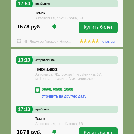
17:50
прибытие
Томск
Автовокзал, пр-т Кирова, 68
1678
руб.
Купить билет
ИП Лядусов Алексей Нико...
отзывы
13:10
отправление
Новосибирск
Автокасса “ЖД Вокзал”, ул. Ленина, 67,
м.Площадь Гарина-Михайловского
08/08, 09/08, 10/08
Уточнить на другую дату
17:10
прибытие
Томск
Автовокзал, пр-т Кирова, 68
1678
руб.
Купить билет