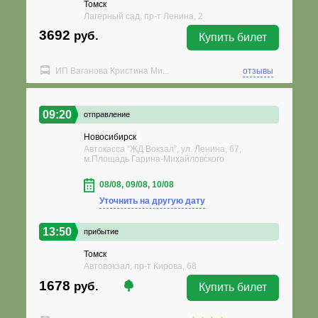
Томск
Лагерный сад, пр-т Ленина, 2
3692
руб.
Купить билет
ИП Ваганова Кристина Ми...
отзывы
09:20
отправление
Новосибирск
Автокасса “ЖД Вокзал”, ул. Ленина, 67,
м.Площадь Гарина-Михайловского
08/08, 09/08, 10/08
Уточнить на другую дату
13:50
прибытие
Томск
Автовокзал, пр-т Кирова, 68
1678
руб.
Купить билет