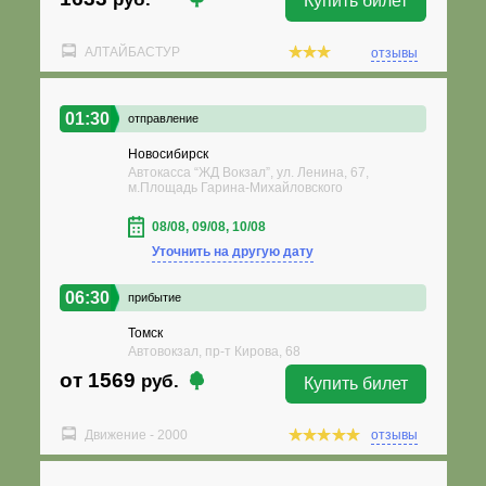
Купить билет
АЛТАЙБАСТУР
отзывы
01:30
отправление
Новосибирск
Автокасса “ЖД Вокзал”, ул. Ленина, 67,
м.Площадь Гарина-Михайловского
08/08, 09/08, 10/08
Уточнить на другую дату
06:30
прибытие
Томск
Автовокзал, пр-т Кирова, 68
от 1569
руб.
Купить билет
Движение - 2000
отзывы