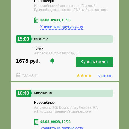
Новосибирск
Новосибирский автовокзал - Главный,
Гусинобродское шоссе, 37/2, м.Золотая нива
08/08, 09/08, 10/08
Уточнить на другую дату
15:00
прибытие
Томск
Автовокзал, пр-т Кирова, 68
1678
руб.
Купить билет
"ВИМАН"
отзывы
10:40
отправление
Новосибирск
Автокасса “ЖД Вокзал”, ул. Ленина, 67,
м.Площадь Гарина-Михайловского
08/08, 09/08, 10/08
Уточнить на другую дату