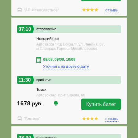
"АП Межобластное"
отзывы
07:10
отправление
Новосибирск
Автокасса “ЖД Вокзал”, ул. Ленина, 67,
м.Площадь Гарина-Михайловского
08/08, 09/08, 10/08
Уточнить на другую дату
11:30
прибытие
Томск
Автовокзал, пр-т Кирова, 68
1678
руб.
Купить билет
"Влюмак"
отзывы
08:00
отправление