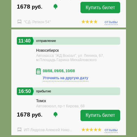
1678
руб.
Купить билет
"СД- Регион 54"
отзывы
11:40
отправление
Новосибирск
Автокасса “ЖД Вокзал”, ул. Ленина, 67,
м.Площадь Гарина-Михайловского
08/08, 09/08, 10/08
Уточнить на другую дату
16:50
прибытие
Томск
Автовокзал, пр-т Кирова, 68
1678
руб.
Купить билет
ИП Лядусов Алексей Нико...
отзывы