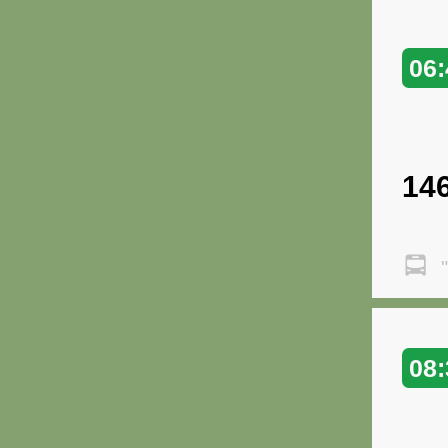
06:
14
"
08: