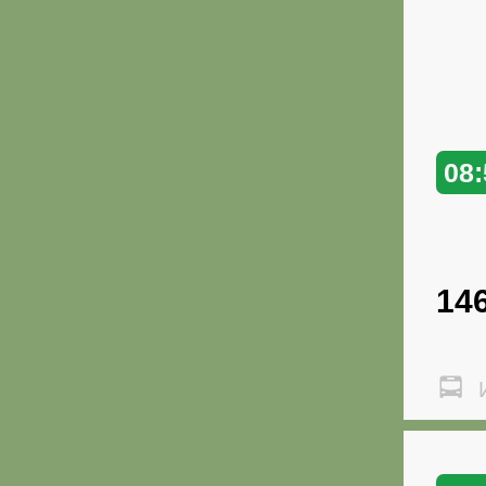
08:
14
И