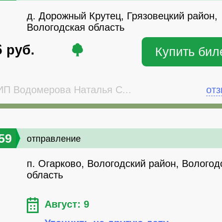
д. Дорожный Крутец, Грязовецкий район,
Вологодская область
6
руб.
Купить бил
П Водомерова Наталья С...
от
59
отправление
п. Огарково, Вологодский район, Вологод
область
Август: 9