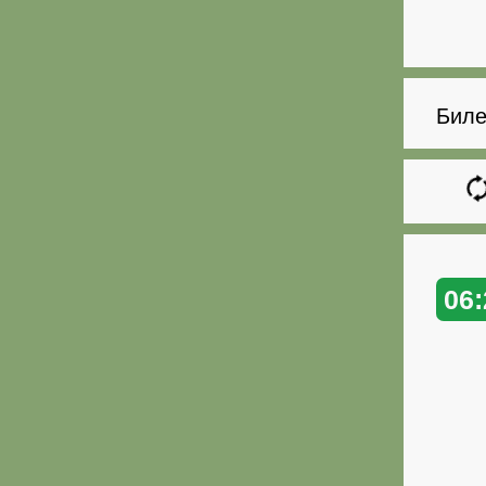
Биле
06: