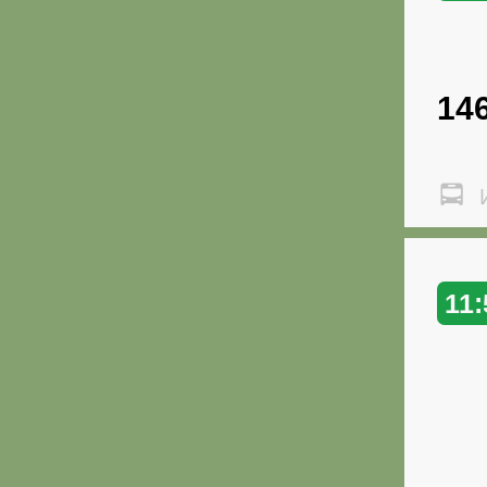
14
И
11: