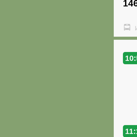
14
И
10:
11: