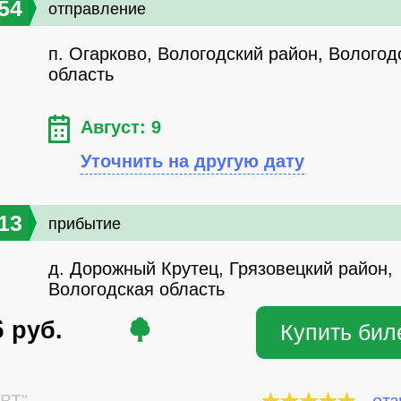
54
отправление
п. Огарково, Вологодский район, Вологод
область
Август: 9
Уточнить на другую дату
13
прибытие
д. Дорожный Крутец, Грязовецкий район,
Вологодская область
6
руб.
Купить бил