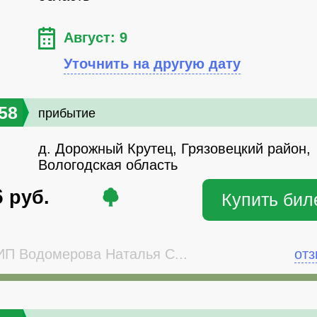
Август: 9
Уточнить на другую дату
58
прибытие
д. Дорожный Крутец, Грязовецкий район,
Вологодская область
6
руб.
Купить бил
П Водомерова Наталья С...
от