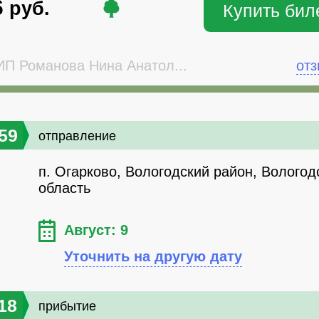
6
руб.
Купить бил
П Романова Нина Анатол...
от
59
отправление
п. Огарково, Вологодский район, Вологод
область
Август: 9
Уточнить на другую дату
18
прибытие