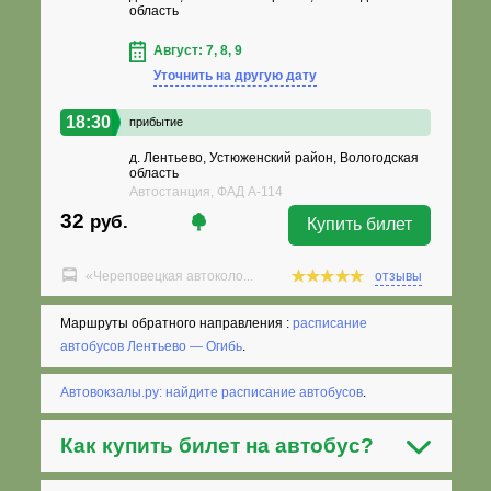
область
Август: 7, 8, 9
Уточнить на другую дату
18:30
прибытие
д. Лентьево, Устюженский район, Вологодская
область
Автостанция, ФАД А-114
32
руб.
Купить билет
«Череповецкая автоколо...
отзывы
Маршруты обратного направления :
расписание
автобусов Лентьево — Огибь
.
Автовокзалы.ру: найдите расписание автобусов
.
Как
купить билет на автобус
?