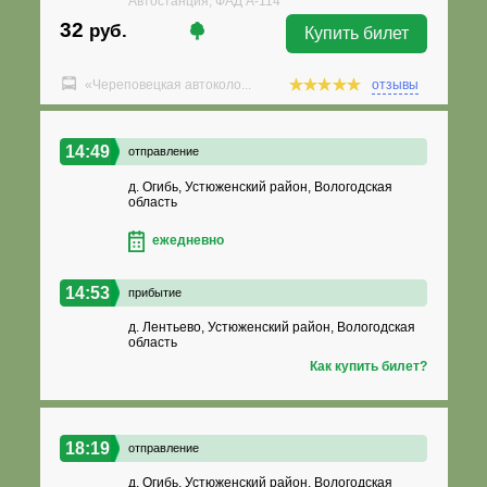
Автостанция, ФАД А-114
32
руб.
Купить билет
«Череповецкая автоколо...
отзывы
14:49
отправление
д. Огибь, Устюженский район, Вологодская
область
ежедневно
14:53
прибытие
д. Лентьево, Устюженский район, Вологодская
область
Как купить билет?
18:19
отправление
д. Огибь, Устюженский район, Вологодская