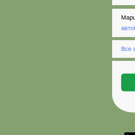
Марш
авто
Все 