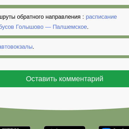
руты обратного направления :
расписание
бусов Голышово — Палшемское
.
автовокзалы
.