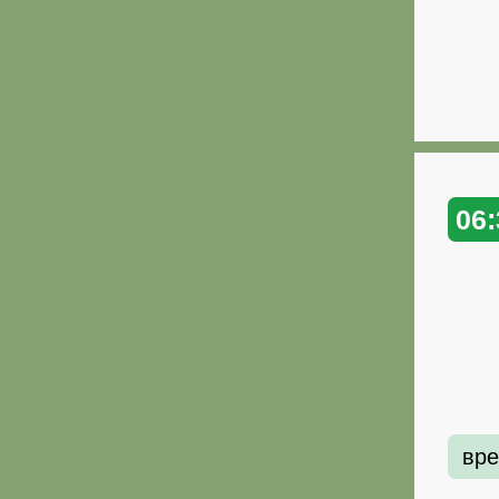
06:
вре