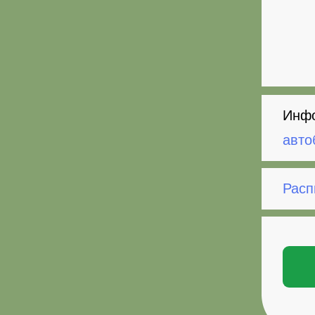
Инфо
авто
Расп