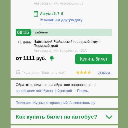
Автовокзал, ул. Революции, 68
Август: 6, 7, 9
Уточнить на другую дату
00:15
прибытие
Чайковский, Чайковский городской округ,
+1 день
Пермский край
Автовокзал, ул. Вокзальная, 10А
от 1111
руб.
Купить билет
"Компания "Ваш попутчик"
отзывы
Обратите внимание на обратное направление :
расписание автобусов Чайковский — Пермь
.
Поиск автобусных отправлений: Автовокзалы.ру
.
Как
купить билет на автобус
?