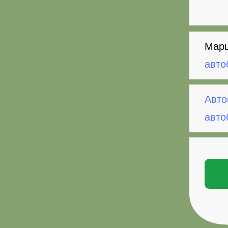
Марш
авто
Авто
авто