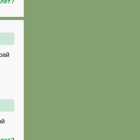
илет?
край
ой
илет?