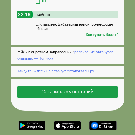
пт
22:19
прибытие
д. Клавдино, Бабаевский район, Вологодская
область
Как купить билет?
Рейсы в обратном направлении :
расписание автобусов
Клавдино — Попчиха
.
Найдите билеты на автобус: Автовокзалы.ру
.