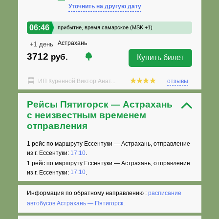
Уточнить на другую дату
06:46
прибытие,
время самарское (MSK +1)
Астрахань
+1 день
3712
руб.
Купить билет
ИП Куренной Виктор Анат...
отзывы
Рейсы Пятигорск — Астрахань
с неизвестным временем
отправления
1 рейс по маршруту Ессентуки — Астрахань, отправление
из г. Ессентуки:
17:10
.
1 рейс по маршруту Ессентуки — Астрахань, отправление
из г. Ессентуки:
17:10
.
Информация по обратному направлению :
расписание
автобусов Астрахань — Пятигорск
.