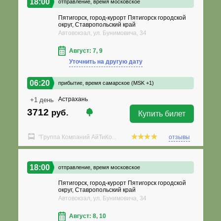
18:00
отправление,
время московское
Пятигорск, город-курорт Пятигорск городской
округ, Ставропольский край
Автовокзал, ул. Бунимовича, 34
Август: 7, 9
Уточнить на другую дату
06:20
прибытие,
время самарское (MSK +1)
Астрахань
+1 день
3712
руб.
Купить билет
"Группа Компаний АйТиКо...
отзывы
18:00
отправление,
время московское
Пятигорск, город-курорт Пятигорск городской
округ, Ставропольский край
Автовокзал, ул. Бунимовича, 34
Август: 8, 10