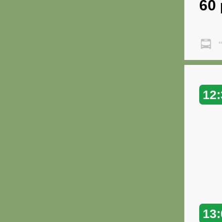
60
"
12:
13: