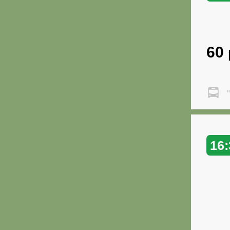
60
"
16: