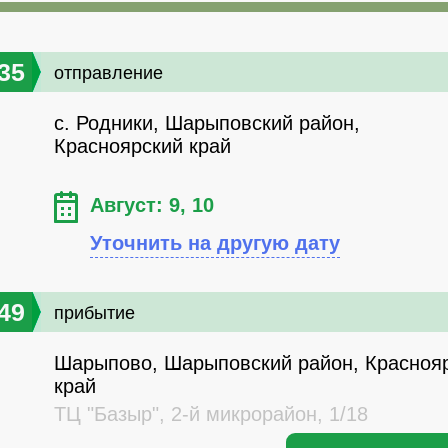
35
отправление
с. Родники, Шарыповский район,
Красноярский край
Август: 9, 10
Уточнить на другую дату
49
прибытие
Шарыпово, Шарыповский район, Красноя
край
ТЦ "Базыр", 2-й микрорайон, 1/18