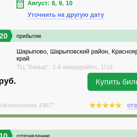
Август: 8, 9, 10
Уточнить на другую дату
20
прибытие
Шарыпово, Шарыповский район, Красноя
край
ТЦ "Базыр", 2-й микрорайон, 1/18
руб.
Купить бил
Автоколонна 1967"
от
10
отправление