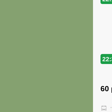
22:
60
"