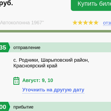
руб.
Купить бил
Автоколонна 1967"
от
35
отправление
с. Родники, Шарыповский район,
Красноярский край
Август: 9, 10
Уточнить на другую дату
00
прибытие