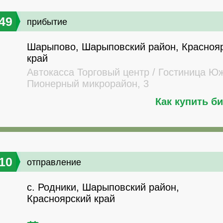
49
прибытие
Шарыпово, Шарыповский район, Красноя
край
Автокасса Торговый центр / Гостиница Ю
Пионерный микрорайон, 3
Как купить б
10
отправление
с. Родники, Шарыповский район,
Красноярский край