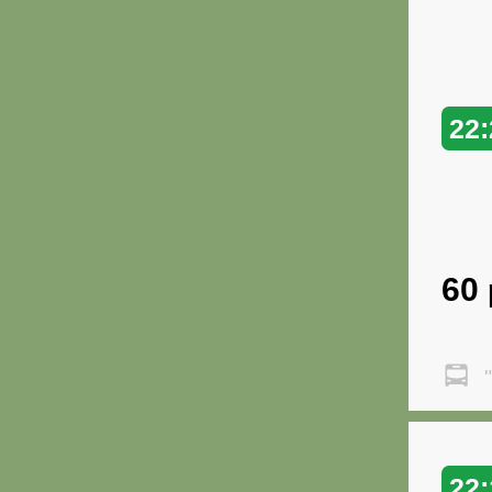
22:
60
"
22: