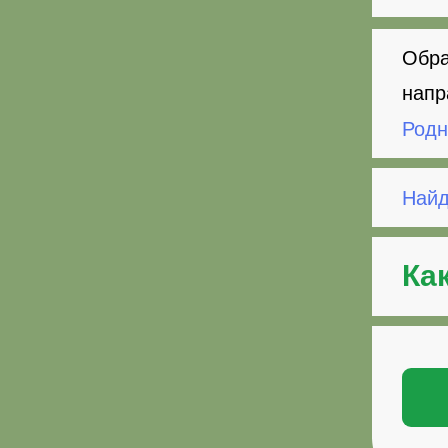
Обра
напр
Родн
Найд
Ка