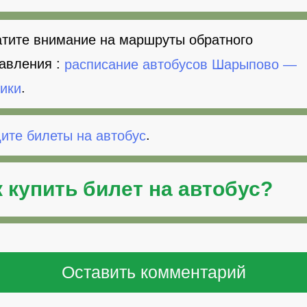
тите внимание на маршруты обратного
авления :
расписание автобусов Шарыпово —
ики
.
ите билеты на автобус
.
к
купить билет на автобус
?