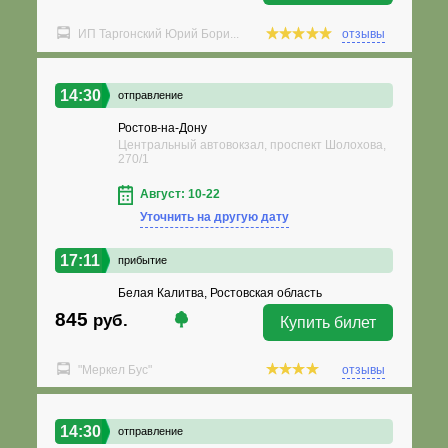
ИП Таргонский Юрий Бори...
отзывы
14:30
отправление
Ростов-на-Дону
Центральный автовокзал, проспект Шолохова,
270/1
Август: 10-22
Уточнить на другую дату
17:11
прибытие
Белая Калитва, Ростовская область
845
руб.
Купить билет
"Меркел Бус"
отзывы
14:30
отправление