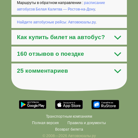
Маршруты в обратном направлении :
расписание
автобусов Белая Калитва — Ростов-на-Дону
.
Найдите автобусные рейсы: Автовокзалы.ру
.
Как
купить билет на автобус
?
160 отзывов о поездке
25 комментариев
Транспортным компаниям
Полная версия
Правила и документы
Возврат билета
© 2008—2026 Автовокзалы.ру