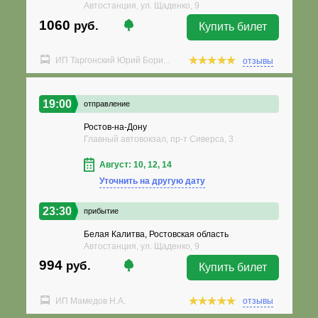
Автостанция, ул. Щаденко, 9
1060
руб.
Купить билет
ИП Таргонский Юрий Бори...
отзывы
19:00
отправление
Ростов-на-Дону
Главный автовокзал, пр-т Сиверса, 3
Август: 10, 12, 14
Уточнить на другую дату
23:30
прибытие
Белая Калитва, Ростовская область
Автостанция, ул. Щаденко, 9
994
руб.
Купить билет
ИП Мамедов Н.А.
отзывы