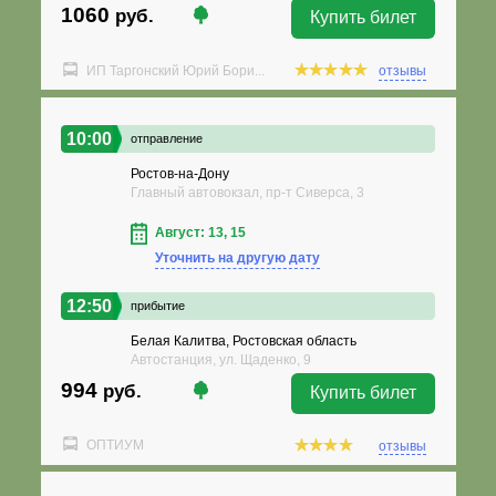
1060
руб.
Купить билет
ИП Таргонский Юрий Бори...
отзывы
10:00
отправление
Ростов-на-Дону
Главный автовокзал, пр-т Сиверса, 3
Август: 13, 15
Уточнить на другую дату
12:50
прибытие
Белая Калитва, Ростовская область
Автостанция, ул. Щаденко, 9
994
руб.
Купить билет
ОПТИУМ
отзывы