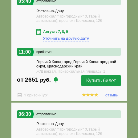
05:40
отправление
Ростов-на-Дону
Автовокзал "Пригородный" (Старый
автовокзал), проспект Шолохова, 126
Август: 7, 8, 9
Уточнить на другую дату
11:00
прибытие
Горячий Ключ, город Горячий Ключ городской
округ, Краснодарский край
Ж/Д вокзал, Привокзальная площадь, 1
от 2651
руб.
Купить билет
"Горизон-Тур"
отзывы
06:30
отправление
Ростов-на-Дону
Автовокзал "Пригородный" (Старый
автовокзал), проспект Шолохова, 126