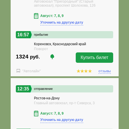
Автовокзал "Пригородный" (Старый
автовокзал), проспект Шолохова, 126
Август: 7, 8, 9
Уточнить на другую дату
16:57
прибытие
Кореновск, Краснодарский край
Поворот
1324
руб.
Купить билет
"Автолайн"
отзывы
12:35
отправление
Ростов-на-Дону
Главный автовокзал, пр-т Сиверса, 3
Август: 7, 8, 9
Уточнить на другую дату