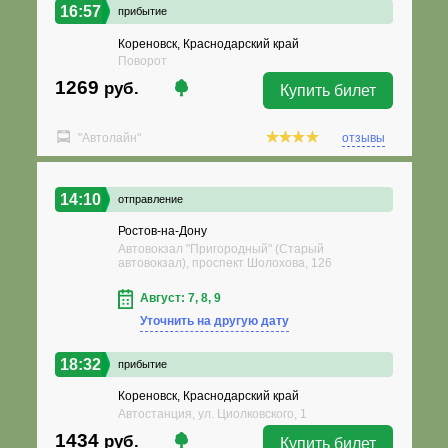
16:57
прибытие
Кореновск, Краснодарский край
Поворот
1269
руб.
Купить билет
"Автолайн"
отзывы
14:10
отправление
Ростов-на-Дону
Автовокзал "Пригородный" (Старый
автовокзал), проспект Шолохова, 126
Август: 7, 8, 9
Уточнить на другую дату
18:32
прибытие
Кореновск, Краснодарский край
Автостанция, ул. Циолковского, 1
1434
руб.
Купить билет