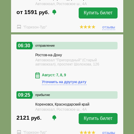
Автовокзал, Ростовское ш., 4А
от 1591
руб.
Купить билет
"Горизон-Тур"
отзывы
06:30
отправление
Ростов-на-Дону
Автовокзал "Пригородный" (Старый
автовокзал), проспект Шолохова, 126
Август: 7, 8, 9
Уточнить на другую дату
09:25
прибытие
Кореновск, Краснодарский край
Автовокзал, Ростовское ш., 4А
2121
руб.
Купить билет
"Горизон-Тур"
отзывы