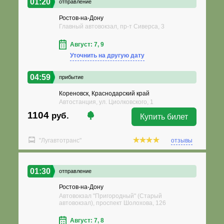
01:20
отправление
Ростов-на-Дону
Главный автовокзал, пр-т Сиверса, 3
Август: 7, 9
Уточнить на другую дату
04:59
прибытие
Кореновск, Краснодарский край
Автостанция, ул. Циолковского, 1
1104
руб.
Купить билет
"Лугавтотранс"
отзывы
01:30
отправление
Ростов-на-Дону
Автовокзал "Пригородный" (Старый
автовокзал), проспект Шолохова, 126
Август: 7, 8