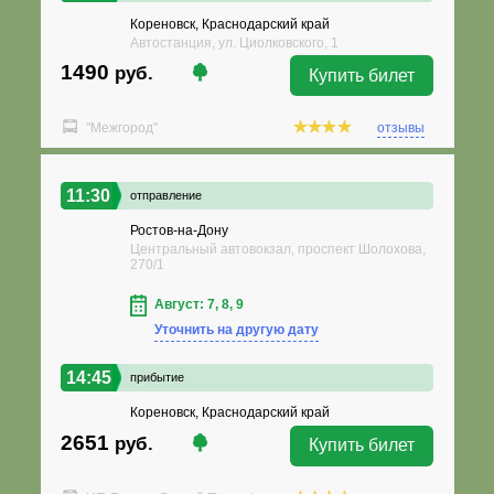
Кореновск, Краснодарский край
Автостанция, ул. Циолковского, 1
1490
руб.
Купить билет
"Межгород"
отзывы
11:30
отправление
Ростов-на-Дону
Центральный автовокзал, проспект Шолохова,
270/1
Август: 7, 8, 9
Уточнить на другую дату
14:45
прибытие
Кореновск, Краснодарский край
2651
руб.
Купить билет