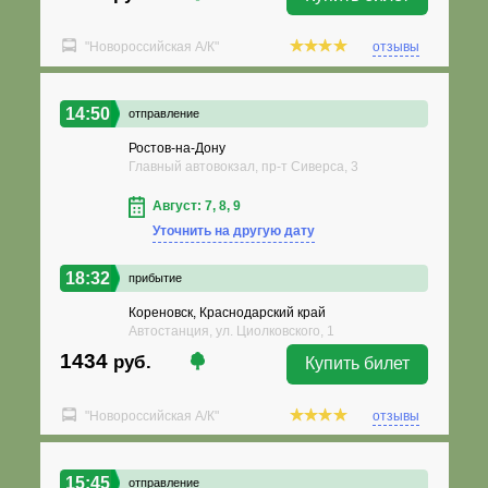
"Новороссийская А/К"
отзывы
14:50
отправление
Ростов-на-Дону
Главный автовокзал, пр-т Сиверса, 3
Август: 7, 8, 9
Уточнить на другую дату
18:32
прибытие
Кореновск, Краснодарский край
Автостанция, ул. Циолковского, 1
1434
руб.
Купить билет
"Новороссийская А/К"
отзывы
15:45
отправление