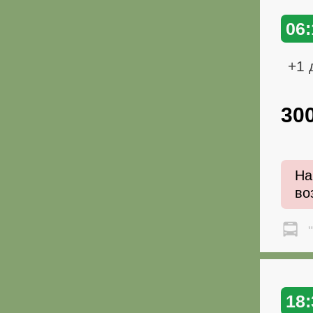
06:
+1 
30
На
во
"
18: