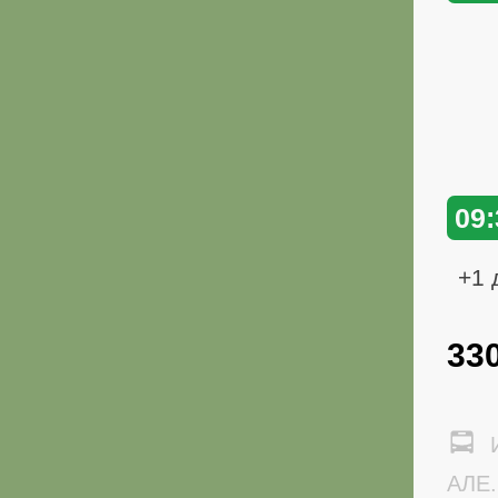
09:
+1 
33
И
АЛЕ.