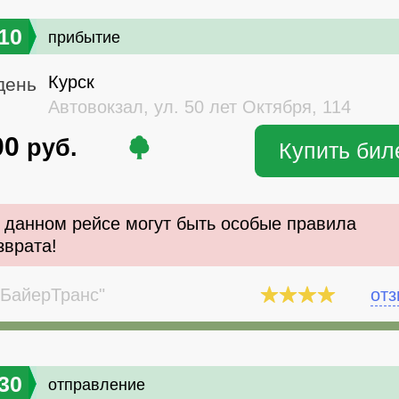
10
прибытие
Курск
день
Автовокзал, ул. 50 лет Октября, 114
00
руб.
Купить бил
 данном рейсе могут быть особые правила
зврата!
БайерТранс"
от
30
отправление