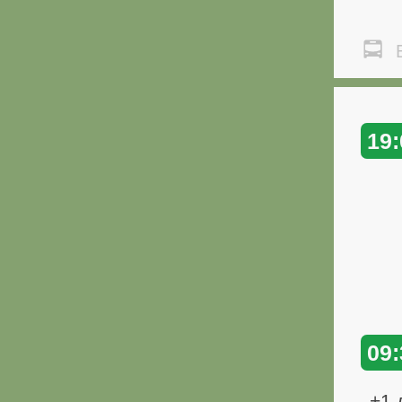
Б
19:
09:
+1 