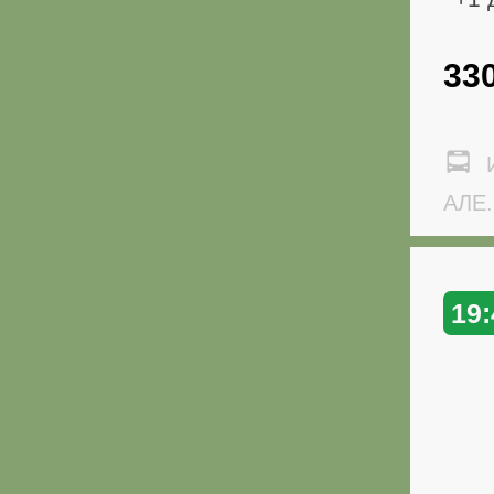
33
И
АЛЕ.
19: