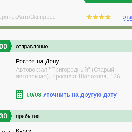
рянскАвтоЭкспресс
от
00
отправление
Ростов-на-Дону
Автовокзал "Пригородный" (Старый
автовокзал), проспект Шолохова, 126
09/08
Уточнить на другую дату
30
прибытие
Курск
день