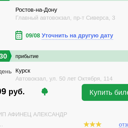
Ростов-на-Дону
Главный автовокзал, пр-т Сиверса, 3
09/08
Уточнить на другую дату
30
прибытие
Курск
день
Автовокзал, ул. 50 лет Октября, 114
09
руб.
Купить бил
П АФИНЕЦ АЛЕКСАНДР
..
от