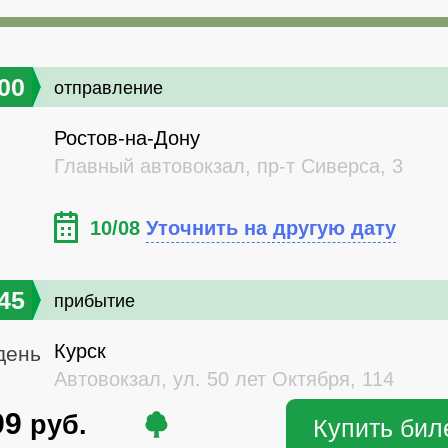
00
отправление
Ростов-на-Дону
Главный автовокзал, пр-т Сиверса, 3
10/08
Уточнить на другую дату
45
прибытие
Курск
день
Автовокзал, ул. 50 лет Октября, 114
99
руб.
Купить бил