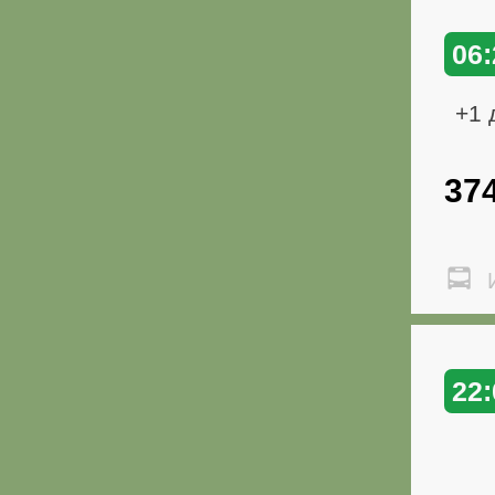
06:
+1 
37
И
22: