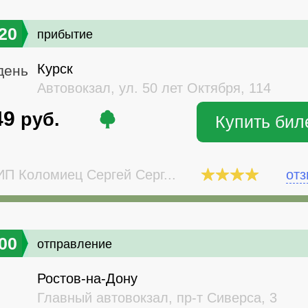
20
прибытие
Курск
день
Автовокзал, ул. 50 лет Октября, 114
49
руб.
Купить бил
П Коломиец Сергей Серг...
от
00
отправление
Ростов-на-Дону
Главный автовокзал, пр-т Сиверса, 3