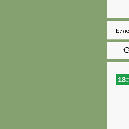
Биле
18: