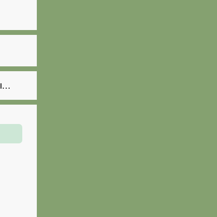
.
...