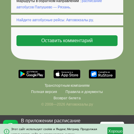
Маршруты в обратном направлении :
расписание
автобусов Папушево — Рязань
.
Найдите автобусные рейсы: Автовокзалы.ру
.
Транспортным компаниям
Полная версия
Правила и документы
Возврат билета
© 2008—2026 Автовокзалы.ру
В приложении расписание
Фильтровать
×
останется с вами даже без
Скачать
Этот сайт использует cookie и Яндекс.Метрику. Продолжая
Хорошо
интернета!