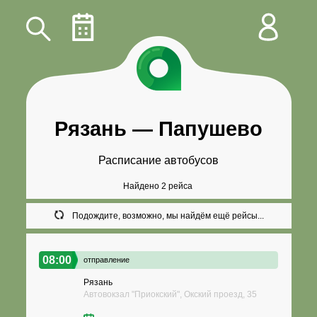
Рязань
—
Папушево
Расписание автобусов
Найдено 2 рейса
Подождите, возможно, мы найдём ещё рейсы...
08:00
отправление
Рязань
Автовокзал "Приокский", Окский проезд, 35