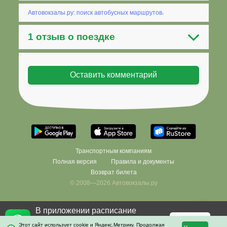
Автовокзалы.ру: поиск автобусных маршрутов
.
1 отзыв о поездке
Транспортным компаниям
Полная версия
Правила и документы
Возврат билета
© 2008—2026 Автовокзалы.ру
В приложении расписание
Фильтровать
×
останется с вами даже без
Скачать
Этот сайт использует cookie и Яндекс.Метрику. Продолжая