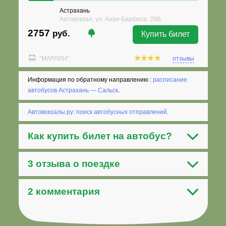
Астрахань
Автовокзал, ул. Анри Барбюса, 29В
2757
руб.
Купить билет
"МАРЛИН"
отзывы
Информация по обратному направлению :
расписание
автобусов Астрахань — Сальск
.
Автовокзалы.ру: поиск автобусных отправлений
.
Как
купить билет на автобус
?
3 отзыва о поездке
2 комментария