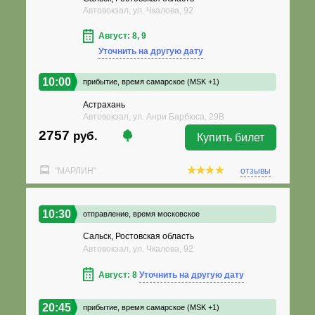
Автовокзал, ул. Чкалова, 92
Август: 8, 9
Уточнить на другую дату
10:00
прибытие,
время самарское (MSK +1)
Астрахань
Автовокзал, ул. Анри Барбюса, 29В
2757
руб.
Купить билет
"МАРЛИН"
отзывы
10:30
отправление,
время московское
Сальск, Ростовская область
Автовокзал, ул. Чкалова, 92
Август: 8
Уточнить на другую дату
20:45
прибытие,
время самарское (MSK +1)