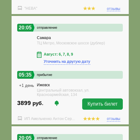
"НЕВА"
отзывы
20:05
отправление
Самара
ТЦ Метро, Московское шоссе (дублер)
Август: 6, 7, 8, 9
Уточнить на другую дату
05:35
прибытие
Ижевск
+1 день
Центральный автовокзал, ул.
Красноармейская, 134
3899
руб.
Купить билет
ИП Амельченко Антон Сер...
отзывы
20:05
отправление