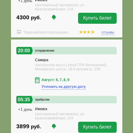
Ижевск
+1 день
Центральный автовокзал, ул.
Красноармейская, 134
4300
руб.
Купить билет
"Евразийская Корпорация...
отзывы
20:00
отправление
Самара
Автобусная касса Letout (ТРК Московский),
Московское шоссе, 18-й километр, 25Б
Август: 6, 7, 8, 9
Уточнить на другую дату
05:35
прибытие
Ижевск
+1 день
Центральный автовокзал, ул.
Красноармейская, 134
3899
руб.
Купить билет