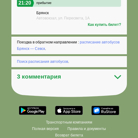
21:20
прибытие
Брянск
Автовокзал, ул. Пересвета, 1А
Как купить билет?
Поездка в обратном направлении :
расписание автобусов
Брянск — Севск
.
Поиск расписания автобусов
.
3 комментария
Транспортным компаниям
Полная версия
Правила и документы
Возврат билета