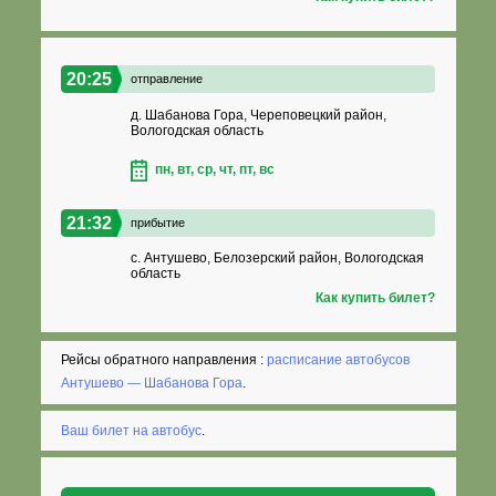
20:25
отправление
д. Шабанова Гора, Череповецкий район,
Вологодская область
пн, вт, ср, чт, пт, вс
21:32
прибытие
с. Антушево, Белозерский район, Вологодская
область
Как купить билет?
Рейсы обратного направления :
расписание автобусов
Антушево — Шабанова Гора
.
Ваш билет на автобус
.