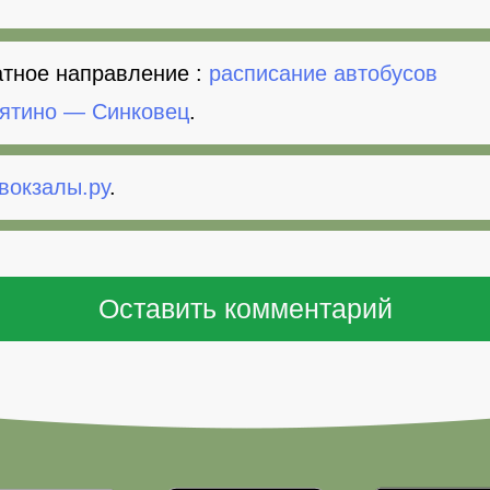
тное направление :
расписание автобусов
ятино — Синковец
.
вокзалы.ру
.