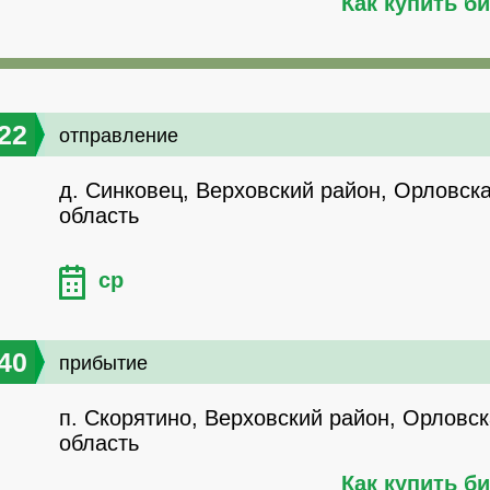
Как купить б
22
отправление
д. Синковец, Верховский район, Орловск
область
ср
40
прибытие
п. Скорятино, Верховский район, Орловс
область
Как купить б