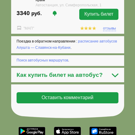
Автостанция, ул. Симферопольская, 1
3340
руб.
Купить билет
"МАП"
отзывы
Поездка в обратном направлении :
расписание автобусов
Алушта — Славянск-на-Кубани
.
Поиск автобусных маршрутов
.
Как
купить билет на автобус
?