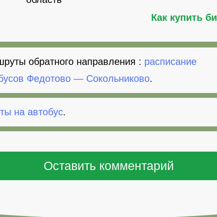
Как купить б
руты обратного направления :
расписание
бусов Федотово — Сокольниково
.
ты на автобус
.