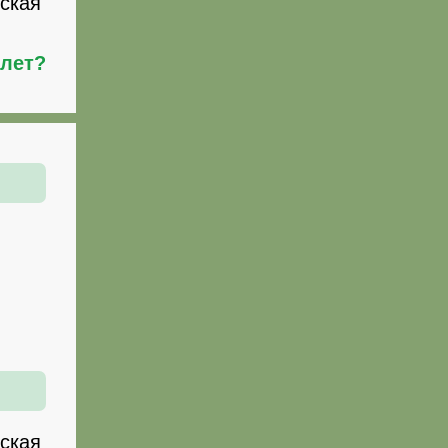
дская
илет?
дская