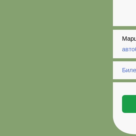
Марш
авто
Биле