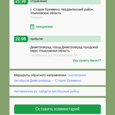
21:36
отправление
с. Старое Еремкино, Чердаклинский район,
Ульяновская область
Поворот
ежедневно
22:08
прибытие
Димитровград, город Димитровград городской
округ, Ульяновская область
Автовокзал, ул. Мелекесская, 34
Как купить билет?
Маршруты обратного направления :
расписание
автобусов Димитровград — Старое Еремкино
.
Автовокзалы.ру: найдите автобусные рейсы
.