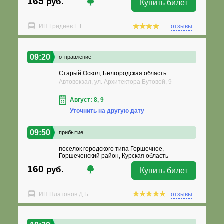
165
руб.
Купить билет
ИП Гриднев Е.Е.
отзывы
09:20
отправление
Старый Оскол, Белгородская область
Автовокзал, ул. Архитектора Бутовой, 9
Август: 8, 9
Уточнить на другую дату
09:50
прибытие
поселок городского типа Горшечное,
Горшеченский район, Курская область
160
руб.
Купить билет
ИП Платонов Д.Б.
отзывы