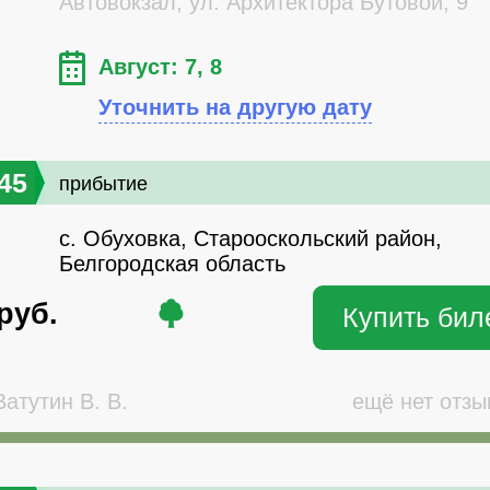
Автовокзал, ул. Архитектора Бутовой, 9
Август: 7, 8
Уточнить на другую дату
45
прибытие
с. Обуховка, Старооскольский район,
Белгородская область
руб.
Купить бил
атутин В. В.
ещё нет отзы