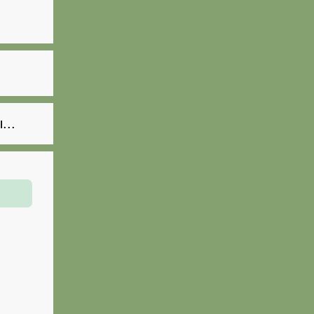
.
...