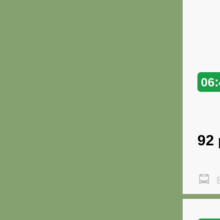
06:
92
В