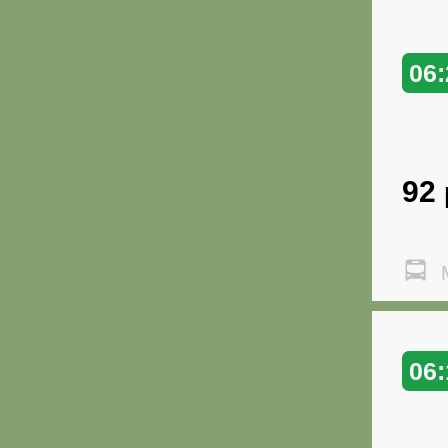
06:
92
М
06: