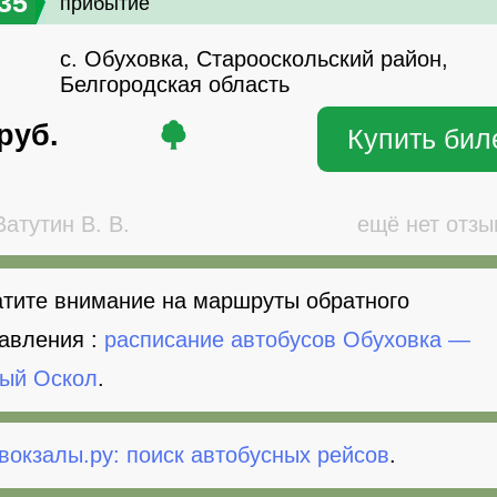
35
прибытие
с. Обуховка, Старооскольский район,
Белгородская область
руб.
Купить бил
атутин В. В.
ещё нет отзы
тите внимание на маршруты обратного
авления :
расписание автобусов Обуховка —
ый Оскол
.
вокзалы.ру: поиск автобусных рейсов
.