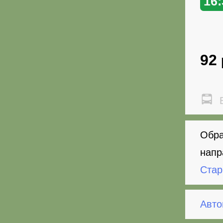
16:
92
В
Обра
напр
Стар
Авто