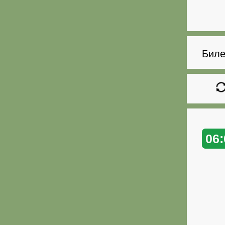
Биле
06: