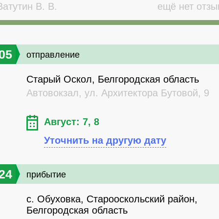
атутин В. В.
ещё нет отзы
05
отправление
Старый Оскол, Белгородская область
Автовокзал, ул. Архитектора Бутовой, 9
Август: 7, 8
Уточнить на другую дату
24
прибытие
с. Обуховка, Старооскольский район,
Белгородская область