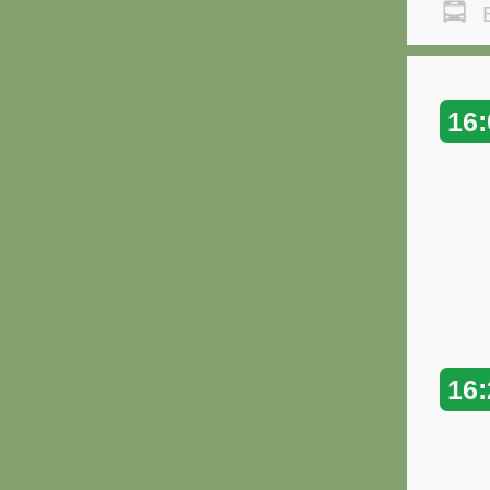
В
16:
16: