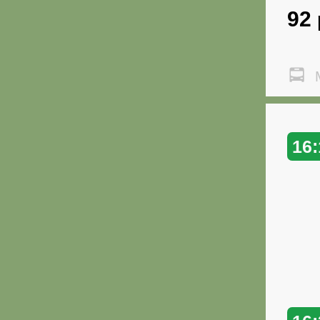
92
М
16: