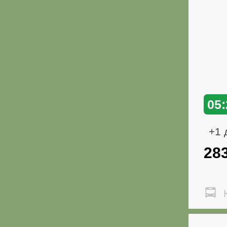
05:
+1 
28
Ю