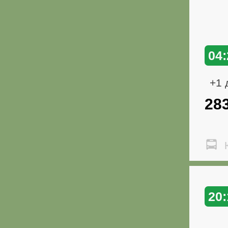
04:
+1 
28
Ю
20: