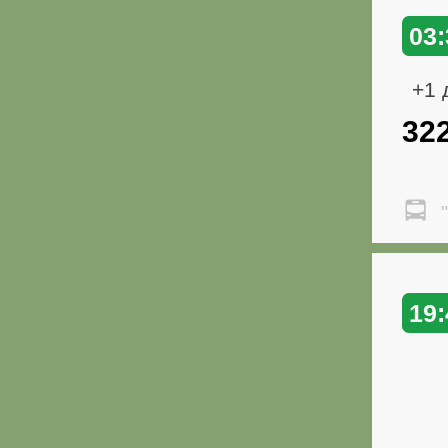
03:
+1 
32
"
19: