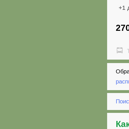
+1 
27
Т
Обра
расп
Поис
Ка