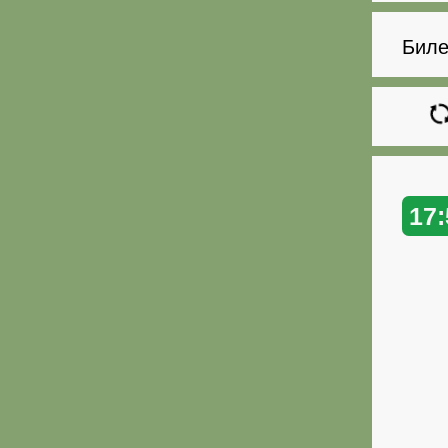
Биле
17: