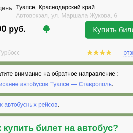
Туапсе, Краснодарский край
день
Автовокзал, ул. Маршала Жукова, 6
00
руб.
Купить бил
урбосс
от
тите внимание на обратное направление :
исание автобусов Туапсе — Ставрополь
.
к автобусных рейсов
.
к
купить билет на автобус
?