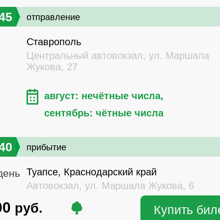
45
отправление
Ставрополь
Центральный автовокзал, ул. Маршала
Жукова, 27
август: нечётные числа,
сентябрь: чётные числа
40
прибытие
Туапсе, Краснодарский край
день
Автовокзал, ул. Маршала Жукова, 6
00
руб.
Купить бил