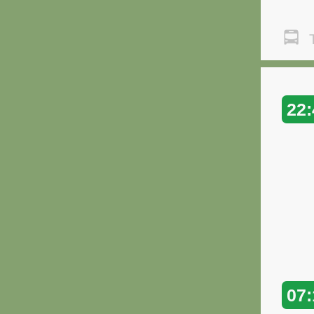
Т
22:
07: