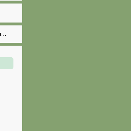
.
...