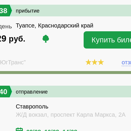
38
прибытие
Туапсе, Краснодарский край
день
29
руб.
Купить бил
ЮгТранс"
от
40
отправление
Ставрополь
Ж/Д вокзал, проспект Карла Маркса, 2А