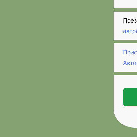
Поез
авто
Поис
Авто