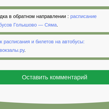
дка в обратном направлении :
расписание
бусов Голышово — Сяма
.
к расписания и билетов на автобусы:
вокзалы.ру
.