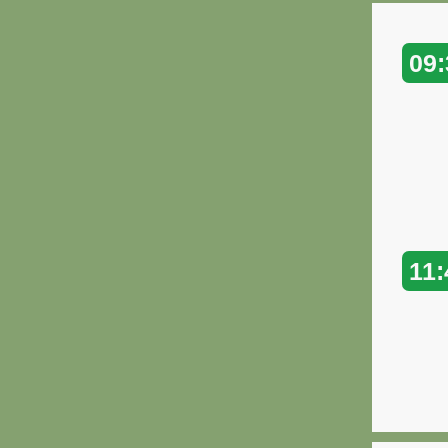
09:
11: