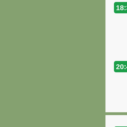
18:
20: