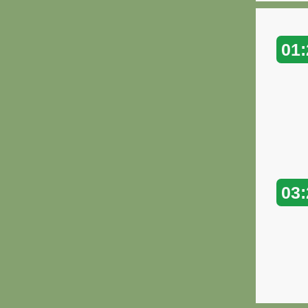
01:
03: