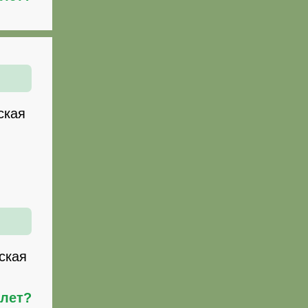
ская
ская
илет?