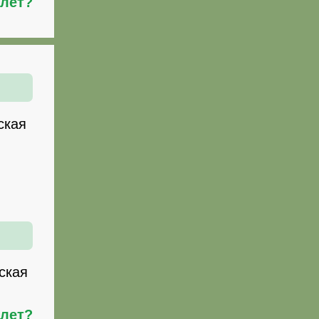
илет?
ская
ская
илет?