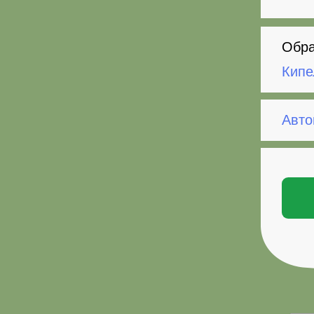
Обра
Кипе
Авто