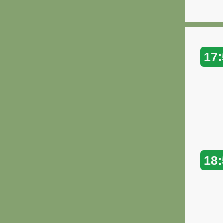
17:
18: