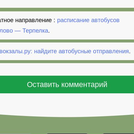
тное направление :
расписание автобусов
лово — Терпелка
.
вокзалы.ру: найдите автобусные отправления
.