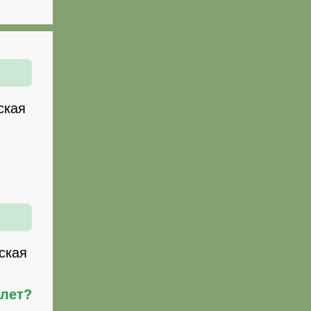
ская
ская
илет?