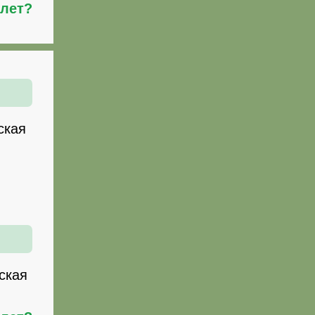
илет?
ская
ская