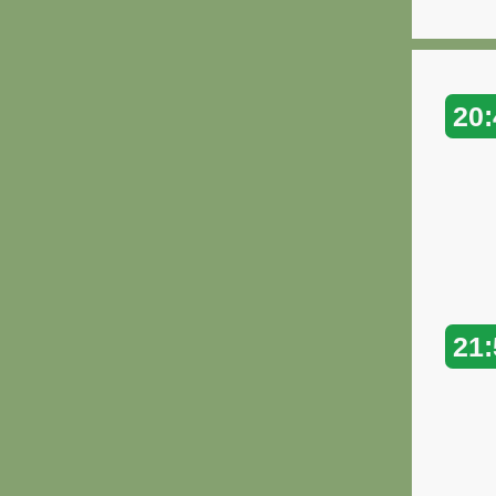
20:
21: