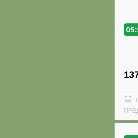
05:
13
Г
ПРЕД