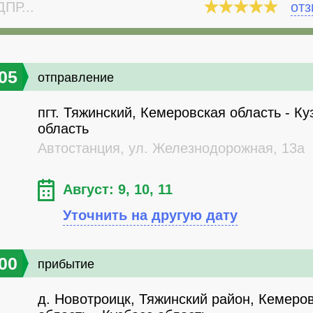
ПР...
от
05
отправление
пгт. Тяжинский, Кемеровская область - Ку
область
Автостанция, ул. Железнодорожная, 13а
Август: 9, 10, 11
Уточнить на другую дату
00
прибытие
д. Новотроицк, Тяжинский район, Кемеро