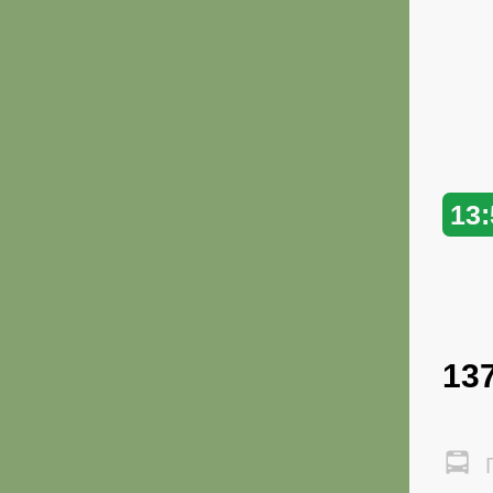
13:
13
Г