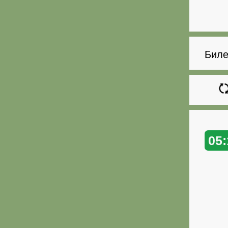
Биле
05: