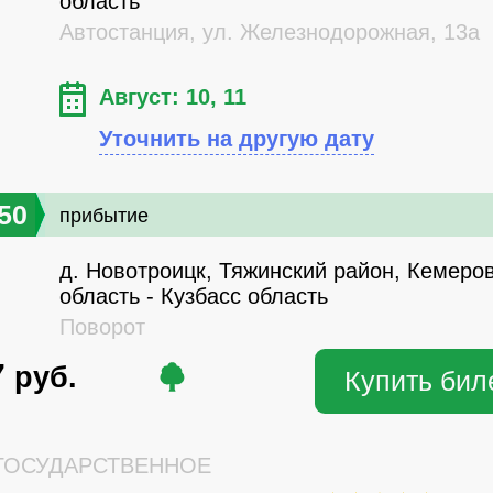
область
Автостанция, ул. Железнодорожная, 13а
Август: 10, 11
Уточнить на другую дату
50
прибытие
д. Новотроицк, Тяжинский район, Кемеро
область - Кузбасс область
Поворот
7
руб.
Купить бил
ОСУДАРСТВЕННОЕ