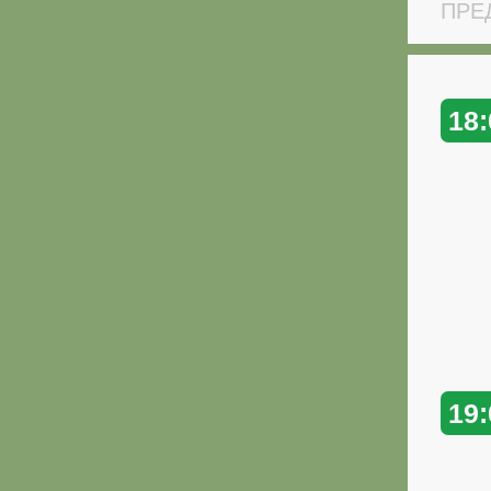
ПРЕД
18:
19: