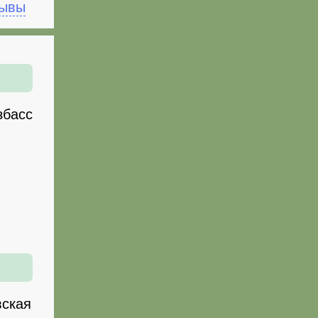
зывы
збасс
вская