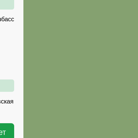
збасс
вская
ет