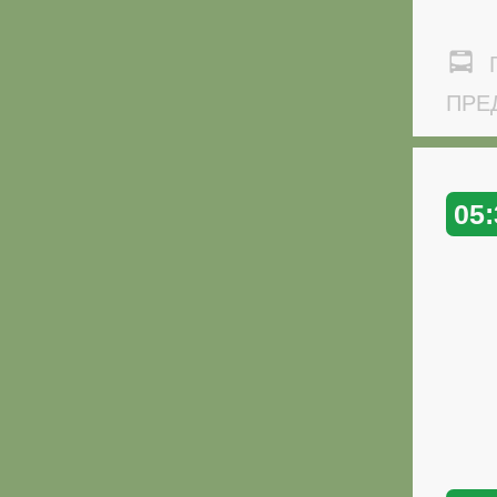
Г
ПРЕД
05: