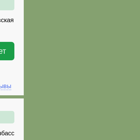
вская
ет
зывы
збасс