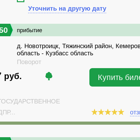
Уточнить на другую дату
50
прибытие
д. Новотроицк, Тяжинский район, Кемеро
область - Кузбасс область
Поворот
7
руб.
Купить бил
ОСУДАРСТВЕННОЕ
ПР...
от