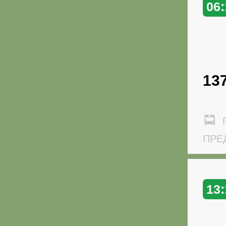
06:
13
Г
ПРЕД
13: