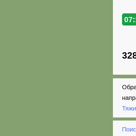
07:
32
Обра
напр
Тяжи
Поис