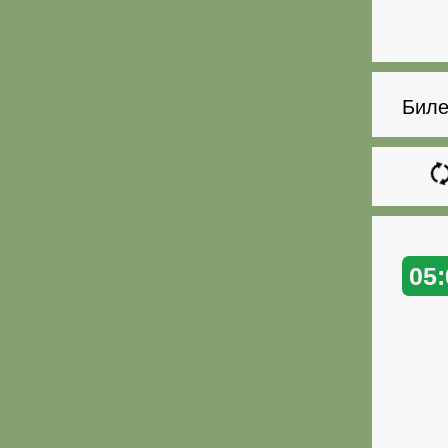
Биле
05: