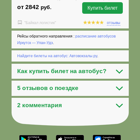
от 2842
руб.
Купить билет
"Байкал логистик"
отзывы
Рейсы обратного направления :
расписание автобусов
Иркутск — Улан-Удэ
.
Найдите билеты на автобус: Автовокзалы.ру
.
Как
купить билет на автобус
?
5 отзывов о поездке
2 комментария