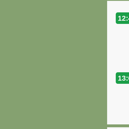
12:
13: