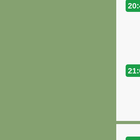
20:
21: