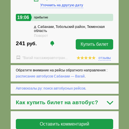
Уточнить на другую дату
19:06
прибытие
д. Сабанаки, Тобольский район, Тюменская
область
Поворот
241
руб.
Купить билет
"Вагай пассажиравтотран...
отзывы
Обратите внимание на рейсы обратного направления :
расписание автобусов Сабанаки — Вагай
.
Автовокзалы.ру: поиск автобусных рейсов
.
Как
купить билет на автобус
?