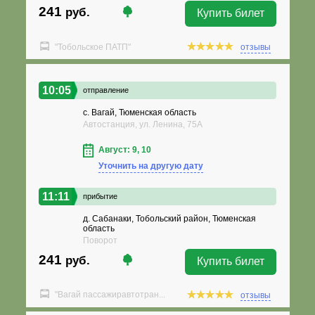
241
руб.
Купить билет
"Тобольское ПАТП"
отзывы
10:05
отправление
с. Вагай, Тюменская область
Автостанция, ул. Ленина, 75А
Август: 9, 10
Уточнить на другую дату
11:11
прибытие
д. Сабанаки, Тобольский район, Тюменская
область
Поворот
241
руб.
Купить билет
"Вагай пассажиравтотран...
отзывы