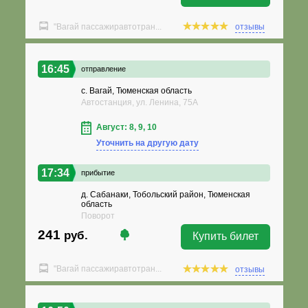
"Вагай пассажиравтотран...
отзывы
16:45
отправление
с. Вагай, Тюменская область
Автостанция, ул. Ленина, 75А
Август: 8, 9, 10
Уточнить на другую дату
17:34
прибытие
д. Сабанаки, Тобольский район, Тюменская
область
Поворот
241
руб.
Купить билет
"Вагай пассажиравтотран...
отзывы