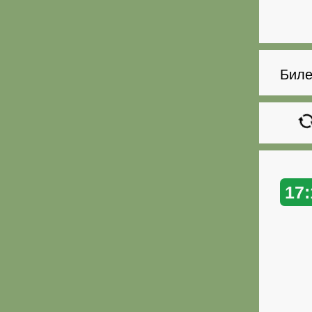
Биле
17: