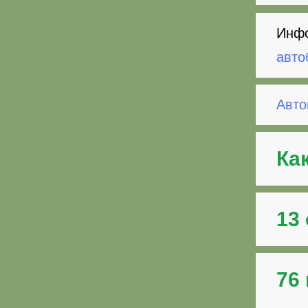
Инфо
авто
Авто
Ка
13
76