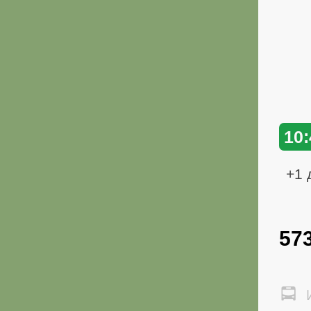
10:
+1 
57
И