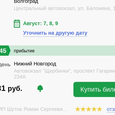
Волгоград
Центральный автовокзал, ул. Балонина, 
Август: 7, 8, 9
Уточнить на другую дату
45
прибытие
Нижний Новгород
день
Автовокзал "Щербинки", проспект Гагарин
234А
31
руб.
Купить бил
П Шутов Роман Сергееви...
от