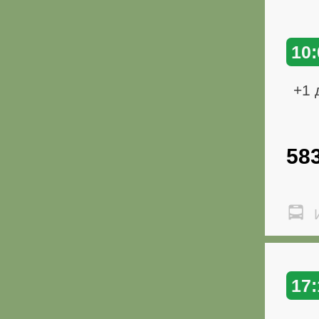
10:
+1 
58
И
17: