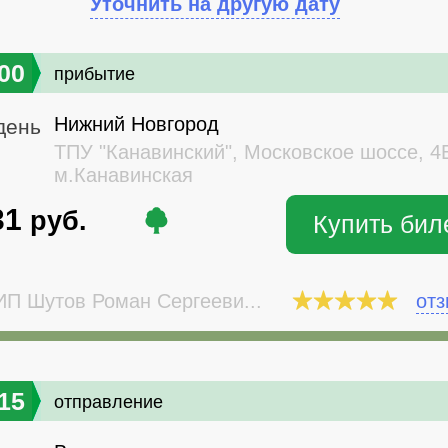
Уточнить на другую дату
00
прибытие
Нижний Новгород
день
ТПУ "Канавинский", Московское шоссе, 4
м.Канавинская
31
руб.
Купить бил
П Шутов Роман Сергееви...
от
15
отправление