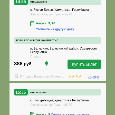
14:55
отправление
с. Якшур-Бодья, Удмуртская Республика
Автовокзал, ул. Пушиной, 70
Август: 9, 10
Уточнить на другую дату
время прибытия неизвестно
п. Балезино, Балезинский район, Удмуртская
Республика
Поворот
388
руб.
Купить билет
ИП Швец Владимир Юрьеви...
отзывы
15:35
отправление
с. Якшур-Бодья, Удмуртская Республика
Автовокзал, ул. Пушиной, 70
Август: 9
Уточнить на другую дату