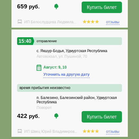
659
руб.
Купить билет
ИП Белослудцева Людмила...
отзывы
15:40
отправление
с. Якшур-Бодья, Удмуртская Республика
Автовокзал, ул. Пушиной, 70
Август: 9, 10
Уточнить на другую дату
время прибытия неизвестно
п. Балезино, Балезинский район, Удмуртская
Республика
Поворот
422
руб.
Купить билет
ИП Швец Юрий Владимиров...
отзывы