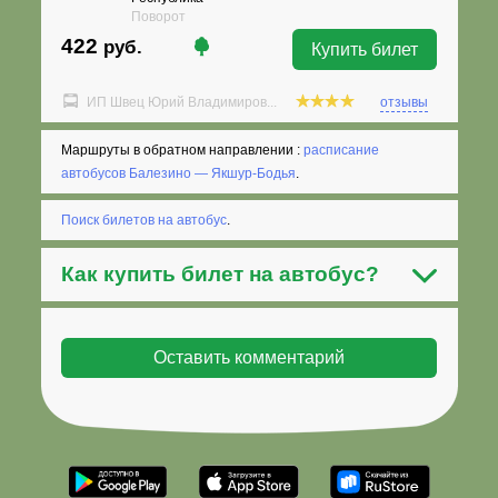
Поворот
422
руб.
Купить билет
ИП Швец Юрий Владимиров...
отзывы
Маршруты в обратном направлении :
расписание
автобусов Балезино — Якшур-Бодья
.
Поиск билетов на автобус
.
Как
купить билет на автобус
?