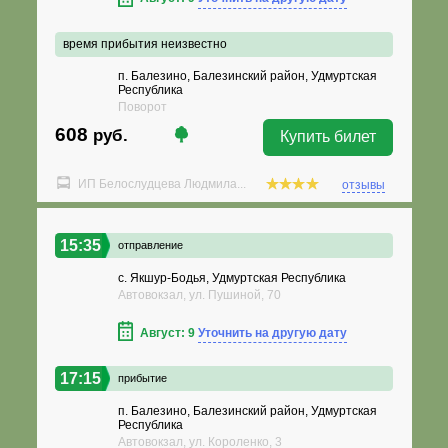
время прибытия неизвестно
п. Балезино, Балезинский район, Удмуртская
Республика
Поворот
608
руб.
Купить билет
ИП Белослудцева Людмила...
отзывы
15:35
отправление
с. Якшур-Бодья, Удмуртская Республика
Автовокзал, ул. Пушиной, 70
Август: 9
Уточнить на другую дату
17:15
прибытие
п. Балезино, Балезинский район, Удмуртская
Республика
Автовокзал, ул. Короленко, 3