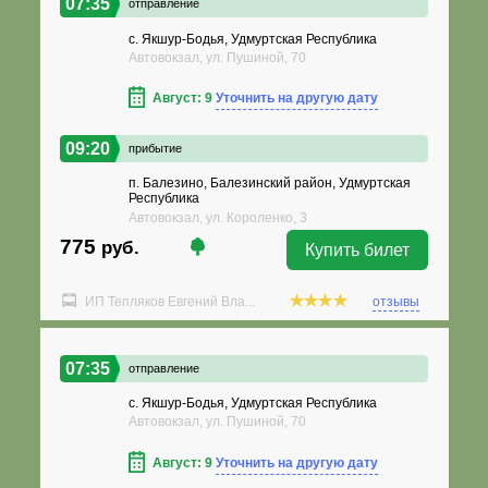
07:35
отправление
с. Якшур-Бодья, Удмуртская Республика
Автовокзал, ул. Пушиной, 70
Август: 9
Уточнить на другую дату
09:20
прибытие
п. Балезино, Балезинский район, Удмуртская
Республика
Автовокзал, ул. Короленко, 3
775
руб.
Купить билет
ИП Тепляков Евгений Вла...
отзывы
07:35
отправление
с. Якшур-Бодья, Удмуртская Республика
Автовокзал, ул. Пушиной, 70
Август: 9
Уточнить на другую дату