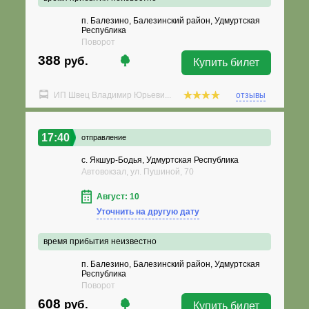
п. Балезино, Балезинский район, Удмуртская
Республика
Поворот
388
руб.
Купить билет
ИП Швец Владимир Юрьеви...
отзывы
17:40
отправление
с. Якшур-Бодья, Удмуртская Республика
Автовокзал, ул. Пушиной, 70
Август: 10
Уточнить на другую дату
время прибытия неизвестно
п. Балезино, Балезинский район, Удмуртская
Республика
Поворот
608
руб.
Купить билет