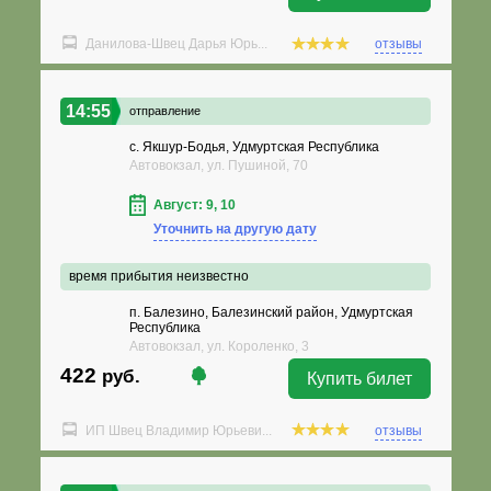
Данилова-Швец Дарья Юрь...
отзывы
14:55
отправление
с. Якшур-Бодья, Удмуртская Республика
Автовокзал, ул. Пушиной, 70
Август: 9, 10
Уточнить на другую дату
время прибытия неизвестно
п. Балезино, Балезинский район, Удмуртская
Республика
Автовокзал, ул. Короленко, 3
422
руб.
Купить билет
ИП Швец Владимир Юрьеви...
отзывы