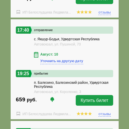
ИП Белослудцева Людмила...
отзывы
17:40
отправление
с. Якшур-Бодья, Удмуртская Республика
Автовокзал, ул. Пушиной, 70
Август: 10
Уточнить на другую дату
19:25
прибытие
п. Балезино, Балезинский район, Удмуртская
Республика
Автовокзал, ул. Короленко, 3
659
руб.
Купить билет
ИП Белослудцева Людмила...
отзывы