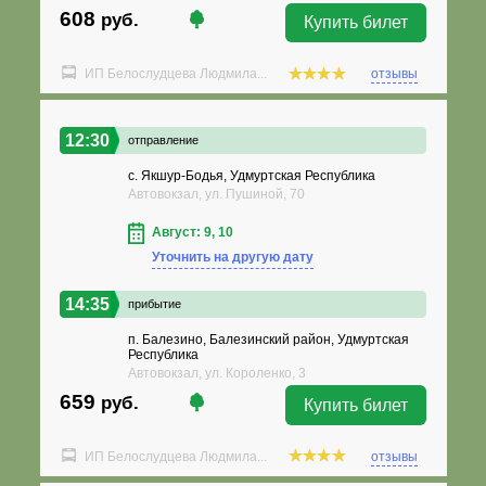
608
руб.
Купить билет
ИП Белослудцева Людмила...
отзывы
12:30
отправление
с. Якшур-Бодья, Удмуртская Республика
Автовокзал, ул. Пушиной, 70
Август: 9, 10
Уточнить на другую дату
14:35
прибытие
п. Балезино, Балезинский район, Удмуртская
Республика
Автовокзал, ул. Короленко, 3
659
руб.
Купить билет
ИП Белослудцева Людмила...
отзывы