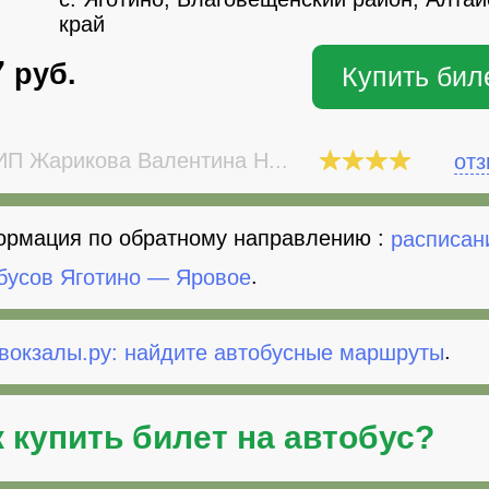
край
7
руб.
Купить бил
П Жарикова Валентина Н...
от
рмация по обратному направлению :
расписан
бусов Яготино — Яровое
.
вокзалы.ру: найдите автобусные маршруты
.
к
купить билет на автобус
?