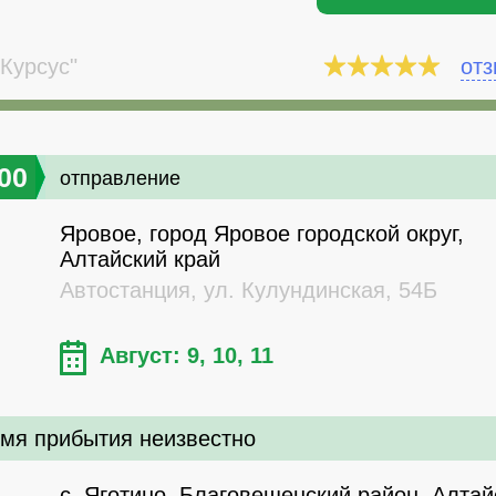
Курсус"
от
00
отправление
Яровое, город Яровое городской округ,
Алтайский край
Автостанция, ул. Кулундинская, 54Б
Август: 9, 10, 11
мя прибытия неизвестно
с. Яготино, Благовещенский район, Алтай