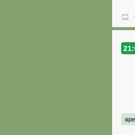
"
21:
вре