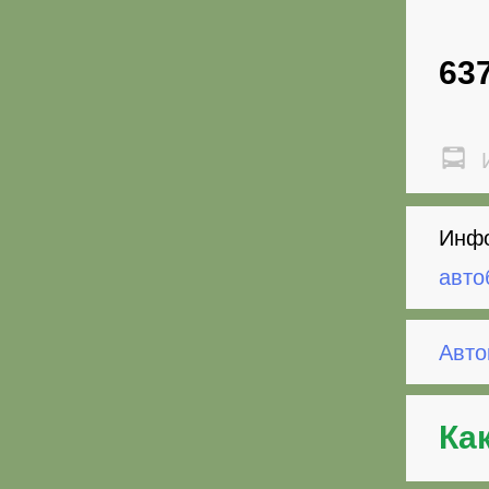
63
И
Инфо
авто
Авто
Ка