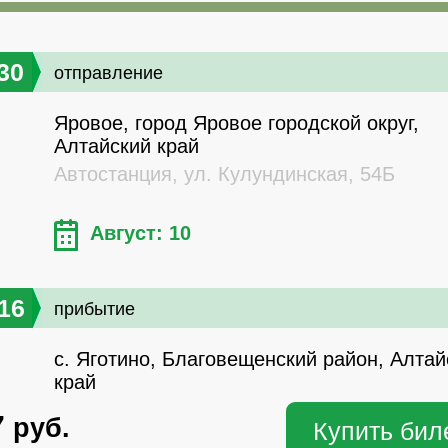
30
отправление
Яровое, город Яровое городской округ,
Алтайский край
Автостанция, ул. Кулундинская, 54Б
Август: 10
16
прибытие
с. Яготино, Благовещенский район, Алтай
край
7
руб.
Купить бил