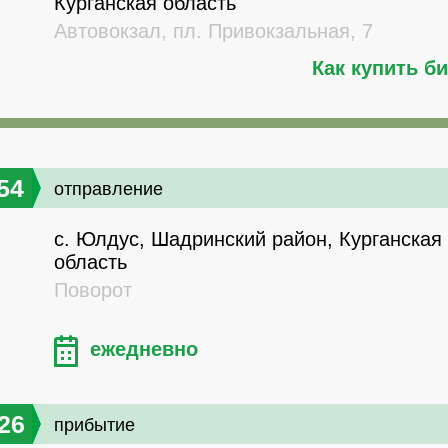
Курганская область
Автовокзал, пл. Привокзальная, 7
Как купить б
54
отправление
с. Юлдус, Шадринский район, Курганская
область
Поворот
ежедневно
26
прибытие