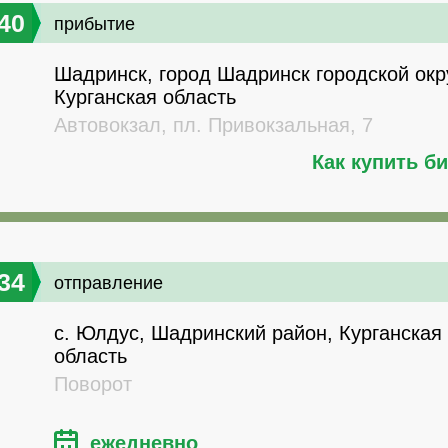
40
прибытие
Шадринск, город Шадринск городской окру
Курганская область
Автовокзал, пл. Привокзальная, 7
Как купить б
34
отправление
с. Юлдус, Шадринский район, Курганская
область
Поворот
ежедневно