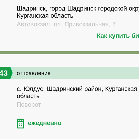
Шадринск, город Шадринск городской окру
Курганская область
Автовокзал, пл. Привокзальная, 7
Как купить б
43
отправление
с. Юлдус, Шадринский район, Курганская
область
Поворот
ежедневно