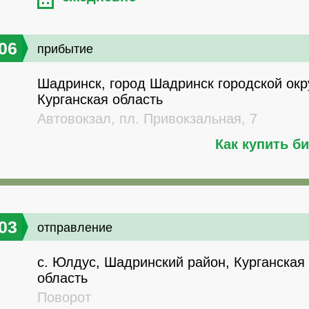
06
прибытие
Шадринск, город Шадринск городской окру
Курганская область
Автовокзал, пл. Привокзальная, 7
Как купить б
03
отправление
с. Юлдус, Шадринский район, Курганская
область
Поворот