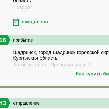
область
Поворот
ежедневно
16
прибытие
Шадринск, город Шадринск городской окру
Курганская область
Автовокзал, пл. Привокзальная, 7
Как купить б
43
отправление