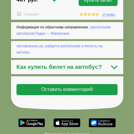
Купить билет
"Аркадия"
отзывы
Информация по обратному направлению :
расписание
автобусов Падун — Юргинское
.
Автовокзалы.ру: найдите расписание и билеты на
автобус
.
Как
купить билет на автобус
?