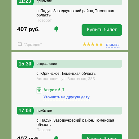
11:23
прибытие
с. Падун, Заводоуковский район, Тюменская
область
Поворот
407
руб.
Купить билет
"Аркадия"
отзывы
15:30
отправление
с. Юргинское, Тюменская область
Автостанция, ул. Восточная, 38Б
Август: 6, 7
Уточнить на другую дату
17:03
прибытие
с. Падун, Заводоуковский район, Тюменская
область
Поворот
407
руб.