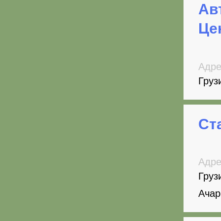
Ав
Це
Адре
Груз
Ст
Адре
Груз
Ачар