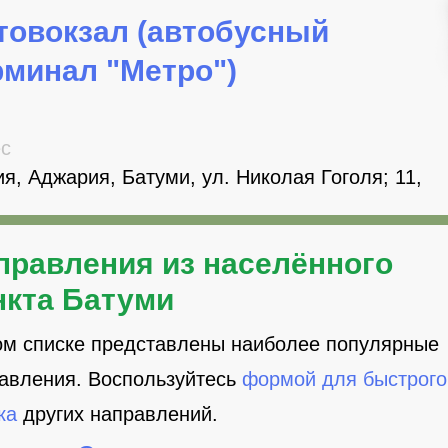
товокзал (автобусный
рминал "Метро")
с
ия, Аджария, Батуми, ул. Николая Гоголя; 11,
правления из населённого
нкта Батуми
ом списке представлены наиболее популярные
авления. Воспользуйтесь
формой для быстрого
ка
других направлений.