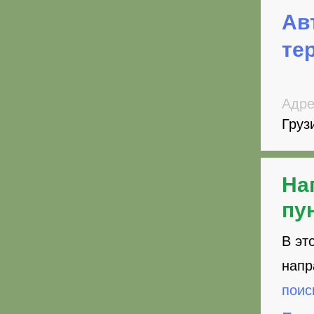
Ав
те
Адре
Груз
На
пу
В эт
напр
поис