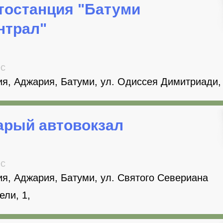
тостанция "Батуми
нтрал"
с
ия, Аджария, Батуми, ул. Одиссея Димитриади, 
арый автовокзал
с
ия, Аджария, Батуми, ул. Святого Севериана
ели, 1,