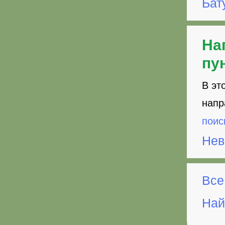
Бат
На
пу
В эт
напр
поис
Нев
Все
Най