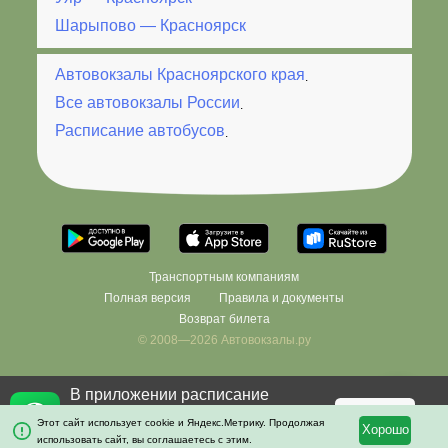
Шарыпово — Красноярск
Автовокзалы Красноярского края
.
Все автовокзалы России
.
Расписание автобусов
.
Транспортным компаниям
Полная версия
Правила и документы
Возврат билета
© 2008—2026 Автовокзалы.ру
В приложении расписание
×
останется с вами даже без
Скачать
Этот сайт использует cookie и Яндекс.Метрику. Продолжая
Хорошо
интернета!
использовать сайт, вы соглашаетесь с этим.