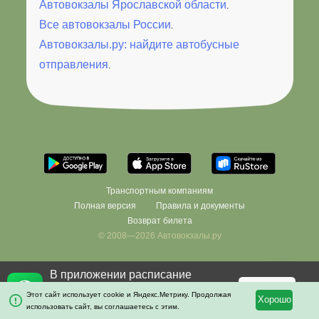
Автовокзалы Ярославской области
.
Все автовокзалы России
.
Автовокзалы.ру: найдите автобусные
отправления
.
Транспортным компаниям
Полная версия
Правила и документы
Возврат билета
© 2008—2026 Автовокзалы.ру
В приложении расписание
×
останется с вами даже без
Скачать
Этот сайт использует cookie и Яндекс.Метрику. Продолжая
Хорошо
интернета!
использовать сайт, вы соглашаетесь с этим.