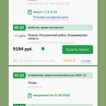
Автовокзал, ул. Революции, 68
Август: 7, 8, 9, 10
Уточнить на другую дату
08:32
прибытие,
время московское
Покров, Петушинский район, Владимирская
+1 день
область
Остановка "Рынок", ул. Ленина, 45
9194
руб.
Купить билет
ИП Амельченко Антон Сер...
отзывы
10:10
отправление,
время екатеринбургское (MSK +2)
Пермь
ул. Попова
ежедневно (по 31.08.2026)