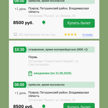
08:00
прибытие,
время московское
Покров, Петушинский район, Владимирская
+1 день
область
Остановка "Рынок", ул. Ленина, 45
8500
руб.
Купить билет
ИП Амельченко Антон Сер...
отзывы
10:30
отправление,
время екатеринбургское (MSK +2)
Пермь
Остановка "Улица Героя Лядова", ул.
Светлогорская
ежедневно (по 31.08.2026)
08:00
прибытие,
время московское
Покров, Петушинский район, Владимирская
+1 день
область
Остановка "Рынок", ул. Ленина, 45
8500
руб.
Купить билет