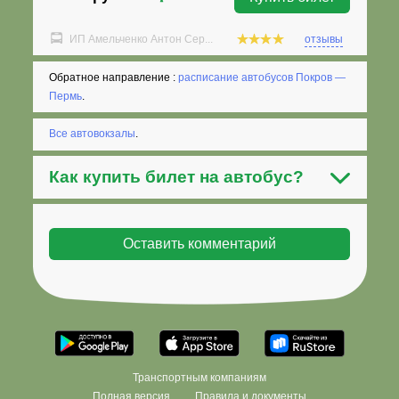
ИП Амельченко Антон Сер...
отзывы
Обратное направление :
расписание автобусов Покров —
Пермь
.
Все автовокзалы
.
Как
купить билет на автобус
?
Транспортным компаниям
Полная версия
Правила и документы